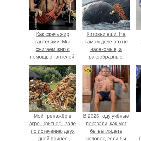
Как сжечь жир
Китовьи вши. На
гантелями. Мы
самом деле это не
сжигаем жир с
насекомые, а
помощью гантелей.
ракообразные,
относящиеся к
бокоплавам.
Мой тренажёр в
В 2026 году учёные
агро - фитнес - зале
показали, как мог
по истечению двух
бы выглядеть
дней принёс
человек, если бы