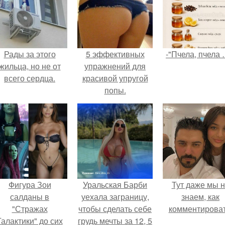
Рады за этого
5 эффективных
-"Пчела, пчела 
жильца, но не от
упражнений для
всего сердца.
красивой упругой
попы.
Фигура Зои
Уральская Барби
Тут даже мы 
салданы в
уехала заграницу,
знаем, как
"Стражах
чтобы сделать себе
комментироват
Галактики" до сих
грудь мечты за 12, 5