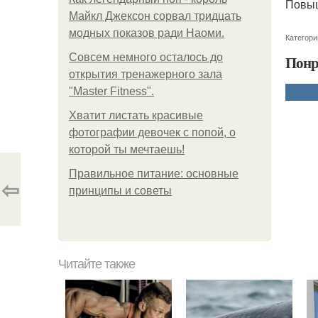
Повыш
Майкл Джексон сорвал тридцать
модных показов ради Наоми.
Категори
Совсем немного осталось до
Понр
открытия тренажерного зала
"Master Fitness".
Хватит листать красивые
фотографии девочек с попой, о
которой ты мечтаешь!
Правильное питание: основные
⇦
принципы и советы
Читайте также