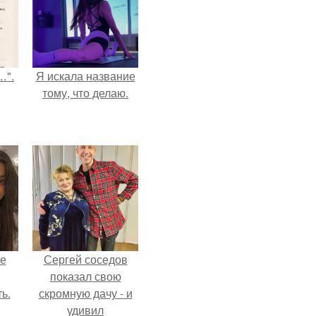
…".
Я искала название
тому, что делаю.
не
Сергей соседов
показал свою
ь.
скромную дачу - и
удивил