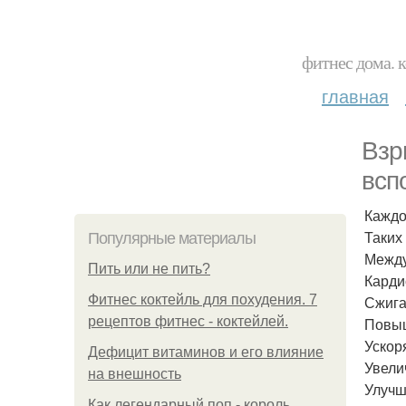
фитнес дома. 
главная
Взр
всп
Каждо
Таких 
Популярные материалы
Между
Пить или не пить?
Карди
Фитнес коктейль для похудения. 7
Сжига
рецептов фитнес - коктейлей.
Повыш
Ускор
Дефицит витаминов и его влияние
Увели
на внешность
Улучш
Как легендарный поп - король