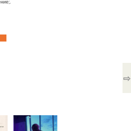
ние;.
⇨