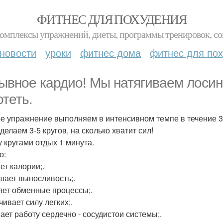
ФИТНЕС ДЛЯ ПОХУДЕНИЯ
комплексы упражнений, диеты, программы тренировок, со
новости
уроки
фитнес дома
фитнес для по
ывное кардио! Мы натягиваем лосин
отеть.
е упражнение выполняем в интенсивном темпе в течение 30
делаем 3-5 кругов, на сколько хватит сил!
 кругами отдых 1 минута.
о:
ет калории;.
ает выносливость;.
яет обменные процессы;.
чивает силу легких;.
ает работу сердечно - сосудистои системы;.