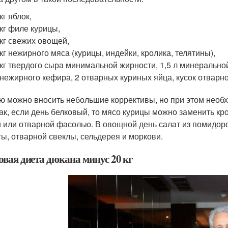
 кг яблок,
 кг филе курицы,
 кг свежих овощей,
 кг нежирного мяса (курицы, индейки, кролика, телятины),
 кг твердого сыра минимальной жирности, 1,5 л минеральной
 нежирного кефира, 2 отварных куриных яйца, кусок отварн
ю можно вносить небольшие коррективы, но при этом необ
Так, если день белковый, то мясо курицы можно заменить кр
 или отварной фасолью. В овощной день салат из помидоро
ты, отварной свеклы, сельдерея и моркови.
овая диета дюкана минус 20 кг