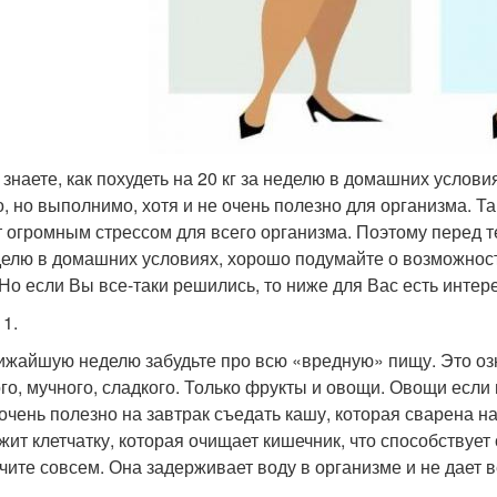
 знаете, как похудеть на 20 кг за неделю в домашних услов
о, но выполнимо, хотя и не очень полезно для организма. Т
т огромным стрессом для всего организма. Поэтому перед тем
делю в домашних условиях, хорошо подумайте о возможнос
 Но если Вы все-таки решились, то ниже для Вас есть инте
 1.
ижайшую неделю забудьте про всю «вредную» пищу. Это озн
го, мучного, сладкого. Только фрукты и овощи. Овощи если 
 очень полезно на завтрак съедать кашу, которая сварена н
жит клетчатку, которая очищает кишечник, что способствуе
чите совсем. Она задерживает воду в организме и не дает в