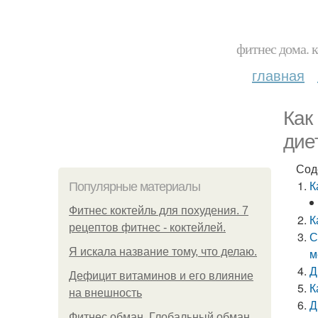
фитнес дома. 
главная
Как
дие
Сод
К
Популярные материалы
Фитнес коктейль для похудения. 7
К
рецептов фитнес - коктейлей.
С
Я искала название тому, что делаю.
м
Д
Дефицит витаминов и его влияние
К
на внешность
Д
Фитнес обман. Глобальный обман