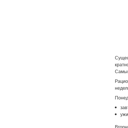
Сущес
кратн
Самым
Рацио
недел
Понед
зав
ужи
Вторн