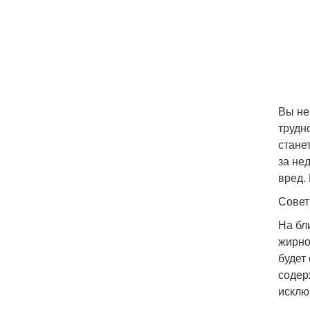
Вы не
трудн
стане
за не
вред.
Совет
На бл
жирно
будет
содер
исклю