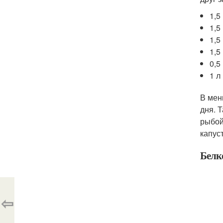
1,5
1,5
1,5
1,5
0,5
1 л
В мен
дня. 
рыбой
капус
Белк
⇦