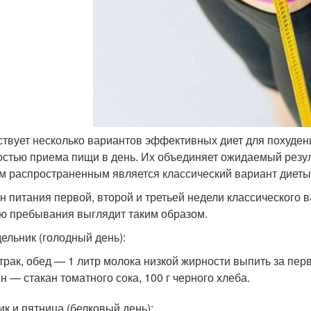
твует несколько вариантов эффективных диет для похудени
остью приема пищи в день. Их объединяет ожидаемый резуль
 распространенным является классический вариант диеты
н питания первой, второй и третьей недели классического 
ю пребывания выглядит таким образом.
ельник (голодный день):
трак, обед — 1 литр молока низкой жирности выпить за пер
н — стакан томатного сока, 100 г черного хлеба.
ик и пятница (белковый день):