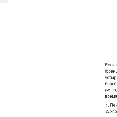
Если 
франц
четыр
борьб
(мясо
время
Пей
Упо