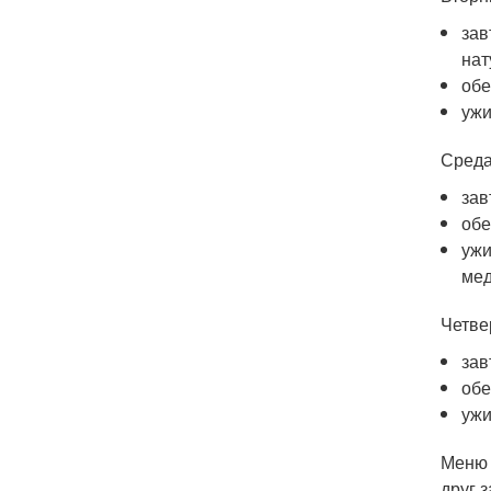
зав
нат
обе
ужи
Среда
зав
обе
ужи
мед
Четве
зав
обе
ужи
Меню 
друг 