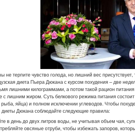
вы не терпите чувство голода, но лишний вес присутствует
узская диета Пьера Дюкана с курсом похудения – две недел
ьмя лишними килограммами, а потом такой рацион питани
е с лишним жиром. Суть белкового режима питания состоит
, рыба, яйца) и полном исключении углеводов. Чтобы похуде
 диеты Дюкана соблюдайте следующие правила:
те в день до двух литров воды, не учитывая объем чая, суп
требляйте овсяные отруби, чтобы избежать запоров, котор