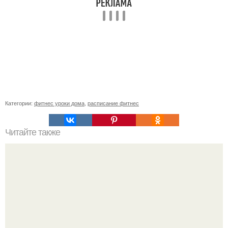
Категории:
фитнес уроки дома
,
расписание фитнес
Читайте также
Сколько раз нужно делать планку, чтобы похудеть.