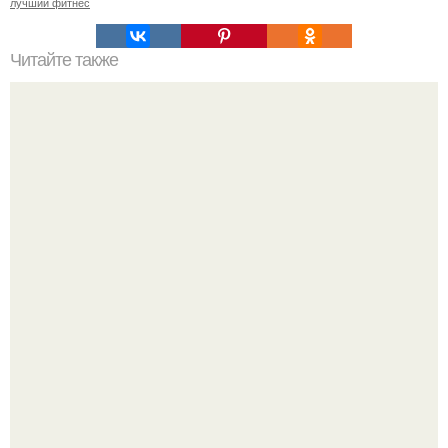
лучший фитнес
Читайте также
Твой рост о тебе много нового расскажет!
Китовьи вши. На самом деле это не насекомые, а