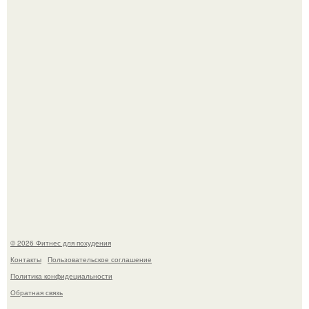
Уральская Барби уехала заграницу, чтобы сделать себе
грудь мечты за 12, 5 тыс.
Не зря её попу считают лучшей в мире.
© 2026 Фитнес для похудения
Контакты
Пользовательское соглашение
Политика конфидециальности
Обратная связь