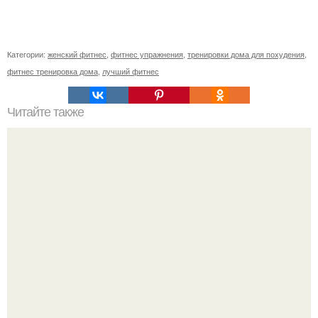
Категории:
женский фитнес
,
фитнес упражнения
,
тренировки дома для похудения
,
фитнес тренировка дома
,
лучший фитнес
Читайте также
Сколько раз нужно делать планку, чтобы похудеть.
Сколько раз в день делать планку —, чтобы был
результат для похудения