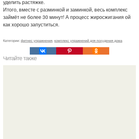
уделить растяжке.
Итого, вместе с разминкой и заминкой, весь комплекс
займёт не более 30 минут! А процесс жиросжигания ой
как хорошо запуститься.
Категории:
фитнес упражнения
,
комплекс упражнений для похудения дома
Читайте также
Мабу стойка. Мабу или,, стойка всадника".