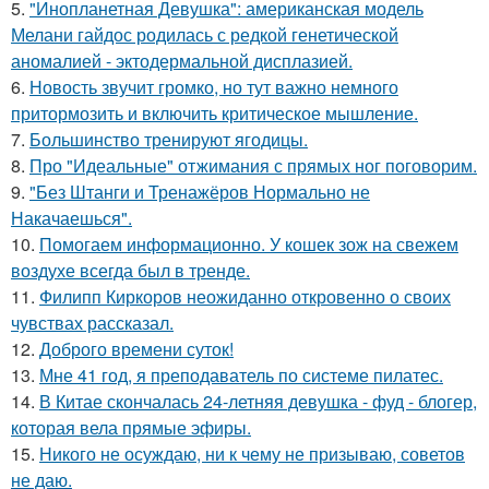
5.
"Инопланетная Девушка": американская модель
Мелани гайдос родилась с редкой генетической
аномалией - эктодермальной дисплазией.
6.
Новость звучит громко, но тут важно немного
притормозить и включить критическое мышление.
7.
Большинство тренируют ягодицы.
8.
Про "Идеальные" отжимания с прямых ног поговорим.
9.
"Без Штанги и Тренажёров Нормально не
Накачаешься".
10.
Помогаем информационно. У кошек зож на свежем
воздухе всегда был в тренде.
11.
Филипп Киркоров неожиданно откровенно о своих
чувствах рассказал.
12.
Доброго времени суток!
13.
Мне 41 год, я преподаватель по системе пилатес.
14.
В Китае скончалась 24-летняя девушка - фуд - блогер,
которая вела прямые эфиры.
15.
Никого не осуждаю, ни к чему не призываю, советов
не даю.