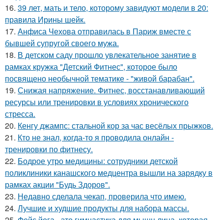
16.
39 лет, мать и тело, которому завидуют модели в 20:
правила Ирины шейк.
17.
Анфиса Чехова отправилась в Париж вместе с
бывшей супругой своего мужа.
18.
В детском саду прошло увлекательное занятие в
рамках кружка "Детский Фитнес", которое было
посвящено необычной тематике - "живой барабан".
19.
Снижая напряжение. Фитнес, восстанавливающий
ресурсы или тренировки в условиях хронического
стресса.
20.
Кенгу джампс: стальной кор за час весёлых прыжков.
21.
Кто не знал, когда-то я проводила онлайн -
тренировки по фитнесу.
22.
Бодрое утро медицины: сотрудники детской
поликлиники канашского медцентра вышли на зарядку в
рамках акции "Будь Здоров".
23.
Недавно сделала чекап, проверила что имею.
24.
Лучшие и худшие продукты для набора массы.
25.
Фейс йога - это гимнастика для мышц лица, которая