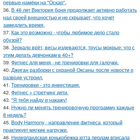
первые намёки на "Оскар".
36.
В 46 лет Виктория боня продолжает активно работать
над своей внешностью и не скрывает, что хочет
замедлить время.
37.
Как это возможно - чтобы любимое дело стало
обузой?
38.
Зеркало врёт, весы издеваются, трусы мокрые: что с
этим делать девчонкам в 40+?
39.
Фитнес для меня - не тренировки для галочки.
40.
Джиган разборки с охраной Оксаны после новости о
разводе устроил.
41.
Тренировки - это инвестиция.
42.
Фитнес + стретчинг дети.
43.
"Я тебя найду и накажу!
44.
Нужно ли менять тренировочную программу каждые
8 недель?
45.
Body Harmony - направление фитнеса, который
практикует мягкие нагрузки.
46.
Нидерландская конькобежка ютта лердам вписала