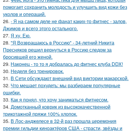
помогает сохранить молодость и улучшить вид кожи без
уколов и операций.
26.
- Я на самом деле не фанат каких-то фитнес - залов,
Джимов и всего этого остального.
27.
Я ху. Ею.
28.
"Я Возвращаюсь в Россию" - 34-летний Никита
Пресняков решил вернуться в Россию следом за
бросившей его женой.
29.
Наконец - то то я добралась до фитнес клуба DDX!
30.
Неделя без тренировок.
31.
В Сети обсуждают внешний вид виктории макарской.
32.
Что мешает похудеть: мы разбираем популярные
ошибки.
33.
Как я понял, что хочу заниматься фитнесом.
34.
Домотканный коврик из высококачественной
трикотажной пряжи 100% хлопок.
35.
В Лос-анджелесе в 32-й раз прошла церемония
премии гильдии киноактёров США - страсти, звёзды и