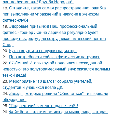
лингвофестиваль "Дружба Народов"!
18.
Отгадайте, какая самая распространенная ошибка
при выполнении упражнений в наклоне в женском
фитнес-клубе!
19.
Здоровые привычки! Наш профессиональный
фитнес - тренер Жанна ларичева регулярно будет
проводить зарядку для сотрудников ямальский центра
Спид.
20.
Кукла внутри, а снаружи гладиатор.
21.
Про потребности собак в физических нагрузках.
22.
67-Летний Игорь крутой поделился неожиданной
новостью: его полуторамесячный внук оказался полным
тезкой деда!
23.
Мероприятие "10 шагов" собрало учителей,
студентов и учащихся возле ДК.
24.
Звёзды, которые решили "Обновиться" - и взорвали
обсуждения.
25.
"Под лежачий камень вода не течёт!
26.
Фейс йога - это гимнастика для мышц лица, которая