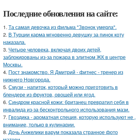
Последние обновления на сайте:
1.
Та самая девочка из фильма "Звонок умерла".
2.
В Турции карма мгновенно девушку за пинок коту
наказала.
3.
Четыре человека, включая двоих детей,
заблокированы из-за пожара в элитном ЖК в центре
Москвы.
4.
Пост знакомство. Я Дмитрий - фитнес - тренер из
нижнего Новгорода.
5.
Смузи - напиток, который можно приготовить в
блендере из фруктов, овощей или ягод.
6.
Синдром красной кожи: британец превратил себя в
инвалида из-за бесконтрольного использования мази.
7.
Гвоздика - ароматная специя, которую используют не ,
внимание, только в кулинарии.
8.
Дочь Анжелики варум показала странное фото
матери.