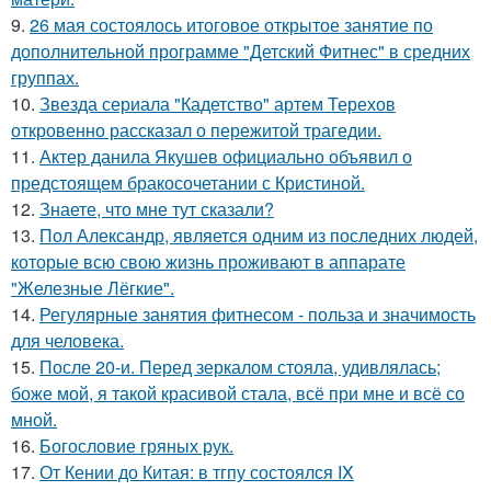
9.
26 мая состоялось итоговое открытое занятие по
дополнительной программе "Детский Фитнес" в средних
группах.
10.
Звезда сериала "Кадетство" артем Терехов
откровенно рассказал о пережитой трагедии.
11.
Актер данила Якушев официально объявил о
предстоящем бракосочетании с Кристиной.
12.
Знаете, что мне тут сказали?
13.
Пол Александр, является одним из последних людей,
которые всю свою жизнь проживают в аппарате
"Железные Лёгкие".
14.
Регулярные занятия фитнесом - польза и значимость
для человека.
15.
После 20-и. Перед зеркалом стояла, удивлялась;
боже мой, я такой красивой стала, всё при мне и всё со
мной.
16.
Богословие гряных рук.
17.
От Кении до Китая: в тгпу состоялся IX