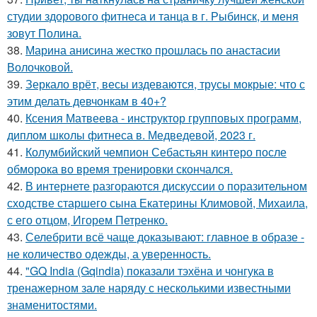
студии здорового фитнеса и танца в г. Рыбинск, и меня
зовут Полина.
38.
Марина анисина жестко прошлась по анастасии
Волочковой.
39.
Зеркало врёт, весы издеваются, трусы мокрые: что с
этим делать девчонкам в 40+?
40.
Ксения Матвеева - инструктор групповых программ,
диплом школы фитнеса в. Медведевой, 2023 г.
41.
Колумбийский чемпион Себастьян кинтеро после
обморока во время тренировки скончался.
42.
В интернете разгораются дискуссии о поразительном
сходстве старшего сына Екатерины Климовой, Михаила,
с его отцом, Игорем Петренко.
43.
Селебрити всё чаще доказывают: главное в образе -
не количество одежды, а уверенность.
44.
"GQ India (Gqindia) показали тэхёна и чонгука в
тренажерном зале наряду с несколькими известными
знаменитостями.