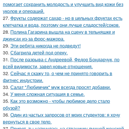
помогает сохранить молодость и улучшить вид кожи без
уколов и операций.
27.
Фрукты содержат сахар - но в цельных фруктах есть
клетчатка и вода, поэтому они лучше сладостей/соков.
28.
Полина Гагарина вышла на сцену в тельняшке и
джинсах из-за форс-мажора.
29.
Эти ребята никогда не подведут!
30.
Сбагрила детей под опеку.
31.
После разрыва с Андреевой, Федор Бондарчук, по
всей видимости, завел новые отношения.
32.
Сейчас я скажу то, о чем не принято говорить в
фитнес индустрии.
33.
Салат "Любимчик" муж всегда просят добавки.
34.
У меня сложная ситуация в семье.
35.
Как это возможно - чтобы любимое дело стало
обузой?
36.
Один из частых запросов от моих студентов: я хочу
вернуться в свое тело.
37.
Привет, ты наткнулась на страничку лучшей женской