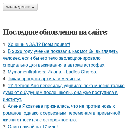
читать дальше →
Последние обновления на сайте:
1.
Хочешь в ЗАЛ? Всем привет!
2.
В 2026 году учёные показали, как мог бы выглядеть
человек, если бы его тело эволюционировало
специально для выживания в автокатастpoфах.
3.
Mymomenttrainers: Илона. - Ladies Choreo.
4.
Тихая прогулка архипа и мелиссы.
5.
17-Летняя Аня пересильд удивила: пока многие только
думают о будущем после школы, она уже поступила в
институт.
6.
Алена Яковлева призналась, что не против новых
романов, однако к серьезным переменам в привычной
жизни относится с осторожностью.
7.
Один случай на 17 млн!