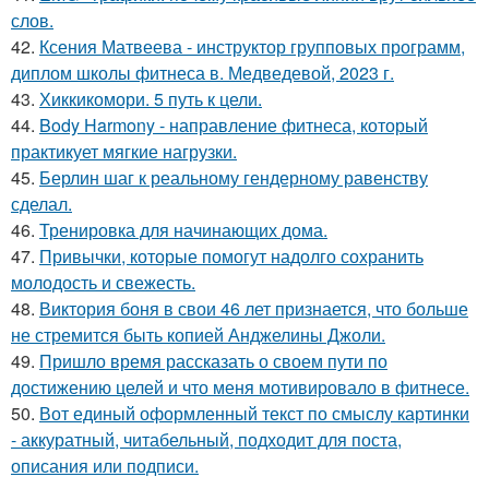
слов.
42.
Ксения Матвеева - инструктор групповых программ,
диплом школы фитнеса в. Медведевой, 2023 г.
43.
Хиккикомори. 5 путь к цели.
44.
Body Harmony - направление фитнеса, который
практикует мягкие нагрузки.
45.
Берлин шаг к реальному гендерному равенству
сделал.
46.
Тренировка для начинающих дома.
47.
Привычки, которые помогут надолго сохранить
молодость и свежесть.
48.
Виктория боня в свои 46 лет признается, что больше
не стремится быть копией Анджелины Джоли.
49.
Пришло время рассказать о своем пути по
достижению целей и что меня мотивировало в фитнесе.
50.
Вот единый оформленный текст по смыслу картинки
- аккуратный, читабельный, подходит для поста,
описания или подписи.