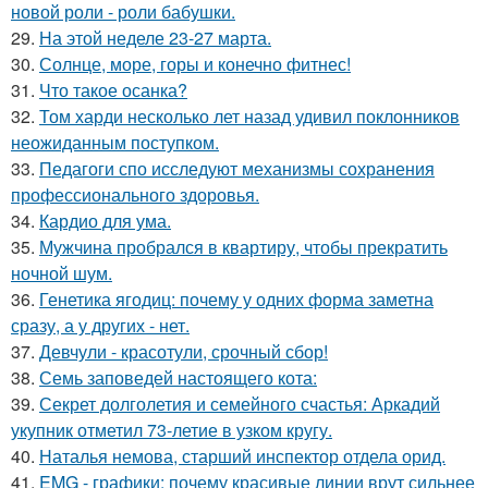
новой роли - роли бабушки.
29.
На этой неделе 23-27 марта.
30.
Солнце, море, горы и конечно фитнес!
31.
Что такое осанка?
32.
Том харди несколько лет назад удивил поклонников
неожиданным поступком.
33.
Педагоги спо исследуют механизмы сохранения
профессионального здоровья.
34.
Кардио для ума.
35.
Мужчина пробрался в квартиру, чтобы прекратить
ночной шум.
36.
Генетика ягодиц: почему у одних форма заметна
сразу, а у других - нет.
37.
Девчули - красотули, срочный сбор!
38.
Семь заповедей настоящего кота:
39.
Секрет долголетия и семейного счастья: Аркадий
укупник отметил 73-летие в узком кругу.
40.
Наталья немова, старший инспектор отдела орид.
41.
EMG - графики: почему красивые линии врут сильнее