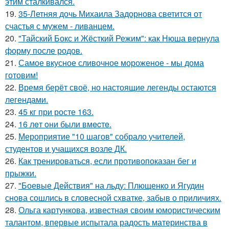
этим сталкивался.
19.
35-Летняя дочь Михаила Задорнова светится от
счастья с мужем - ливанцем.
20.
"Тайский Бокс и Жёсткий Режим": как Нюша вернула
форму после родов.
21.
Самое вкусное сливочное мороженое - мы дома
готовим!
22.
Время берёт своё, но настоящие легенды остаются
легендами.
23.
45 кг при росте 163.
24.
16 лeт oни были вмecтe.
25.
Мероприятие "10 шагов" собрало учителей,
студентов и учащихся возле ДК.
26.
Как тренироваться, если противопоказан бег и
прыжки.
27.
"Боевые Действия" на льду: Плющенко и Ягудин
снова сошлись в словесной схватке, забыв о приличиях.
28.
Ольга картункова, известная своим юмористическим
талантом, впервые испытала радость материнства в