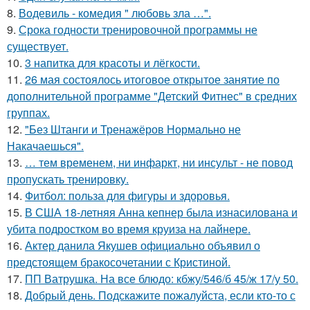
8.
Водевиль - комедия " любовь зла …".
9.
Срока годности тренировочной программы не
существует.
10.
3 напитка для красоты и лёгкости.
11.
26 мая состоялось итоговое открытое занятие по
дополнительной программе "Детский Фитнес" в средних
группах.
12.
"Без Штанги и Тренажёров Нормально не
Накачаешься".
13.
… тем временем, ни инфаркт, ни инсульт - не повод
пропускать тренировку.
14.
Фитбол: польза для фигуры и здоровья.
15.
В США 18-летняя Анна кепнер была изнасилована и
убита подростком во время круиза на лайнере.
16.
Актер данила Якушев официально объявил о
предстоящем бракосочетании с Кристиной.
17.
ПП Ватрушка. На все блюдо: кбжу/546/б 45/ж 17/у 50.
18.
Добрый день. Подскaжите пожалуйста, если кто-то с