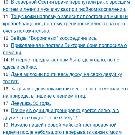
10.
В северной Осетии врачи перепутали рак с вросшим
ногтем и лечили мужчину как при гнойном воспалении.
11.
Тонус кожи напрямую зависит от состояния мышц и
кровообращения, поэтому тренировки влияют на него
очень положительно.
12.
Звёзды "Ворониных" воссоединились.
13.
Прикованная к постели Виктория боня попросила о
помощи.
14.
Интернет предлагает нам быть где угодно, но не
здесь и сейчас.
15.
Даня милохин почти весь доход на свою девушку
тратит.
16.
Закрыли с девчонками фитнес - сезон, отметили его
на природе, в тишине с пением птиц.
17.
Девушка, 33 года.
18.
Почему в одни дни тренировка дается легко, а в
другие - все будто "Через Силу"?
19.
Начало нашей первой майской тренировочной
недели после небольшого перерыва (в связи с моим