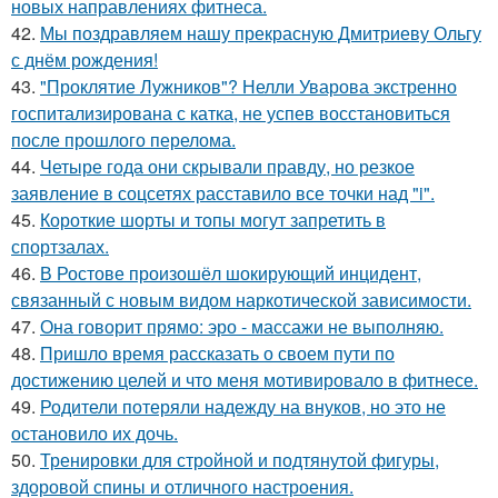
новых направлениях фитнеса.
42.
Мы поздравляем нашу прекрасную Дмитриеву Ольгу
с днём рождения!
43.
"Проклятие Лужников"? Нелли Уварова экстренно
госпитализирована с катка, не успев восстановиться
после прошлого перелома.
44.
Четыре года они скрывали правду, но резкое
заявление в соцсетях расставило все точки над "i".
45.
Короткие шорты и топы могут запретить в
спортзалах.
46.
В Ростове произошёл шокирующий инцидент,
связанный с новым видом наркотической зависимости.
47.
Она говорит прямо: эро - массажи не выполняю.
48.
Пришло время рассказать о своем пути по
достижению целей и что меня мотивировало в фитнесе.
49.
Родители потеряли надежду на внуков, но это не
остановило их дочь.
50.
Тренировки для стройной и подтянутой фигуры,
здоровой спины и отличного настроения.