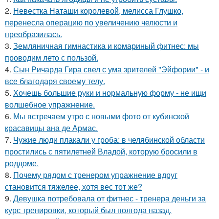
2.
Невестка Наташи королевой, мелисса Глушко,
перенесла операцию по увеличению челюсти и
преобразилась.
3.
Земляничная гимнастика и комариный фитнес: мы
проводим лето с пользой.
4.
Сын Ричарда Гира свел с ума зрителей "Эйфории" - и
все благодаря своему телу.
5.
Хочешь большие руки и нормальную форму - не ищи
волшебное упражнение.
6.
Мы встречаем утро с новыми фото от кубинской
красавицы ана де Армас.
7.
Чужие люди плакали у гроба: в челябинской области
простились с пятилетней Владой, которую бросили в
роддоме.
8.
Почему рядом с тренером упражнение вдруг
становится тяжелее, хотя вес тот же?
9.
Девушка потребовала от фитнес - тренера деньги за
курс тренировки, который был полгода назад.