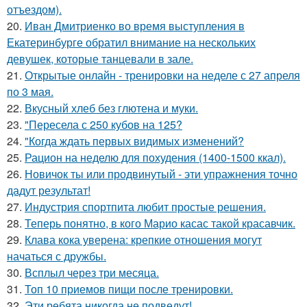
отъездом).
20.
Иван Дмитриенко во время выступления в
Екатеринбурге обратил внимание на нескольких
девушек, которые танцевали в зале.
21.
Открытые онлайн - тренировки на неделе с 27 апреля
по 3 мая.
22.
Вкусный хлеб без глютена и муки.
23.
"Пересела с 250 кубов на 125?
24.
"Когда ждать первых видимых изменений?
25.
Рацион на неделю для похудения (1400-1500 ккал).
26.
Новичок ты или продвинутый - эти упражнения точно
дадут результат!
27.
Индустрия спортпита любит простые решения.
28.
Теперь понятно, в кого Марио касас такой красавчик.
29.
Клава кока уверена: крепкие отношения могут
начаться с дружбы.
30.
Всплыл через три месяца.
31.
Топ 10 приемов пищи после тренировки.
32.
Эти ребята никогда не подведут!