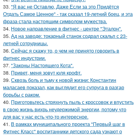
33.
"Я вас не Оставлю, Даже Если за это Придётся
Отдать Самое Ценное" - так сказал 19-летний боец, и эта
фраза стала настоящим символом мужества.
34.
Новое направление в фитнес - центре "Эталон".
35.
Ад на заводе: токарный станок содрал скальп с 23-
летней сотрудницы.
36.
Сейчас я скажу то, о чем не принято говорить в
фитнес индустрии.
37.
"Законы Настоящего Кота".
38.
Привет, меня зовут юля крофт.
39.
Сквозь боль и тьму к новой жизни: Константин
маласаев показал, как выглядит его супруга в разгар
борьбы с раком.
40.
Приготовьтесь стряхнуть пыль с кроссовок и впустить
в свою жизнь вихрь неудержимой энергии, потому что
для вас у нас есть что-то интересное.
41.
В рамках муниципального проекта "Первый шаг в
Фитнес Класс" воспитанники детского сада узнают о