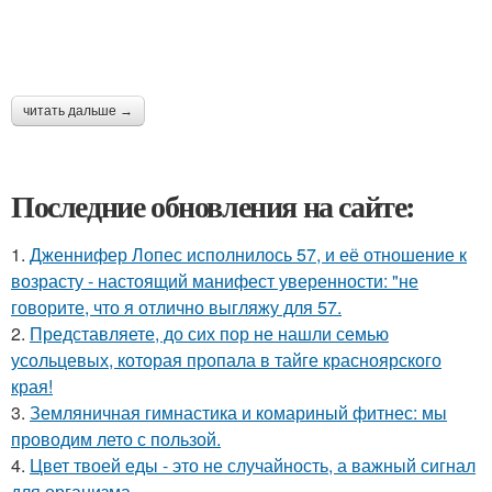
читать дальше →
Последние обновления на сайте:
1.
Дженнифер Лопес исполнилось 57, и её отношение к
возрасту - настоящий манифест уверенности: "не
говорите, что я отлично выгляжу для 57.
2.
Представляете, до сих пор не нашли семью
усольцевых, которая пропала в тайге красноярского
края!
3.
Земляничная гимнастика и комариный фитнес: мы
проводим лето с пользой.
4.
Цвет твоей еды - это не случайность, а важный сигнал
для организма.