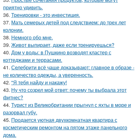
приятно удивить.
36.
Тренировки - это инвестиция.
37.
Мать семерых детей под следствием: до трех лет
колонии.
38.
Немного обо мне.
39.
Живот выпирает, даже если тренируешься?
40.
Дом у воды: в Пушкино возводят кластер с
коттеджами и террасами.
41.
Селебрити всё чаще доказывают: главное в образе -
не количество одежды, а уверенность.
42.
"Я тебя найду и накажу!
43.
Ну что созрел мой ответ: почему ты выбрала этот
фитнес?
44.
Турист из Великобритании прыгнул с яхты в море и
разорвал губу.
45.
Продается уютная двухкомнатная квартира с
косметическим ремонтом на пятом этаже панельного
дома.