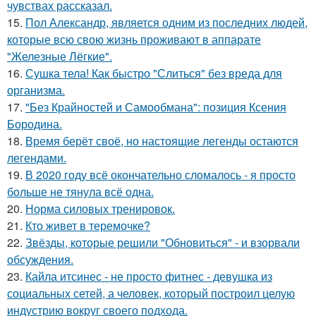
чувствах рассказал.
15.
Пол Александр, является одним из последних людей,
которые всю свою жизнь проживают в аппарате
"Железные Лёгкие".
16.
Сушка тела! Как быстро "Слиться" без вреда для
организма.
17.
"Без Крайностей и Самообмана": позиция Ксения
Бородина.
18.
Время берёт своё, но настоящие легенды остаются
легендами.
19.
В 2020 году всё окончательно сломалось - я просто
больше не тянула всё одна.
20.
Норма силовых тренировок.
21.
Кто живет в теремочке?
22.
Звёзды, которые решили "Обновиться" - и взорвали
обсуждения.
23.
Кайла итсинес - не просто фитнес - девушка из
социальных сетей, а человек, который построил целую
индустрию вокруг своего подхода.