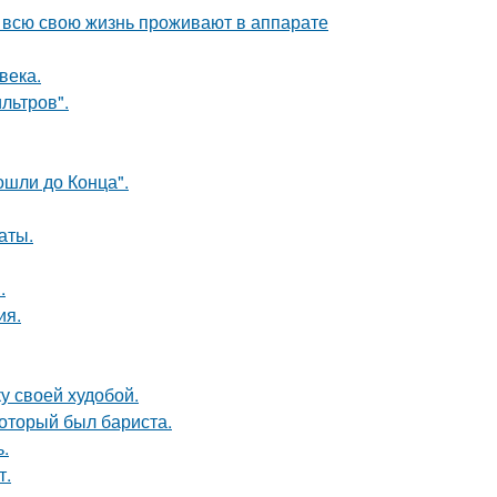
е всю свою жизнь проживают в аппарате
века.
льтров".
шли до Конца".
аты.
.
ия.
у своей худобой.
оторый был бариста.
.
т.