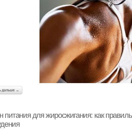
ь дальше →
н питания для жиросжигания: как правил
удения