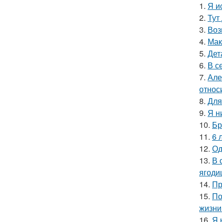
1.
Я и
2.
Тут
3.
Воз
4.
Мак
5.
Дет
6.
В с
7.
Але
относ
8.
Для
9.
Я н
10.
Бр
11.
6 
12.
Од
13.
В 
ягоди
14.
Пр
15.
По
жизни
16.
Я 