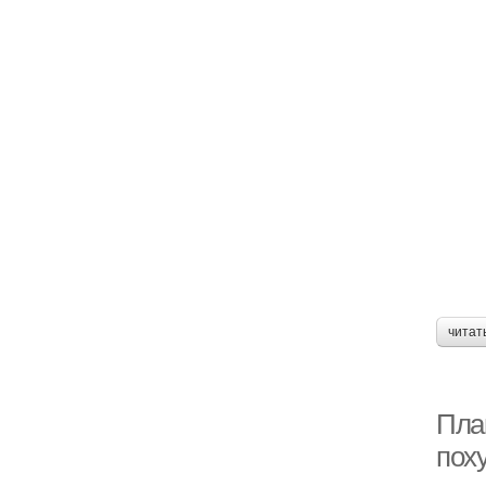
читат
Пла
пох