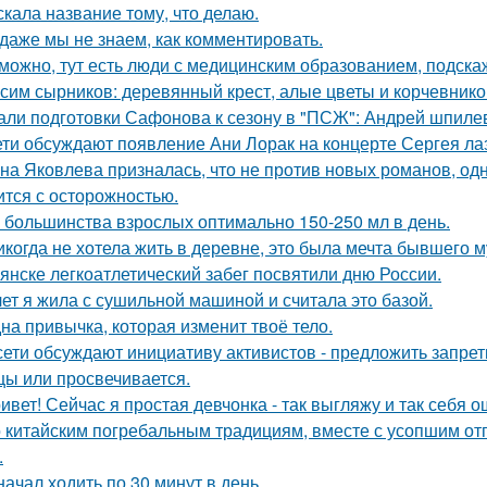
скала название тому, что делаю.
 даже мы не знаем, как комментировать.
можно, тут есть люди с медицинским образованием, подскаж
сим сырников: деревянный крест, алые цветы и корчевнико
али подготовки Сафонова к сезону в "ПСЖ": Андрей шпилев
ети обсуждают появление Ани Лорак на концерте Сергея ла
на Яковлева призналась, что не против новых романов, о
ится с осторожностью.
 большинства взрослых оптимально 150-250 мл в день.
икогда не хотела жить в деревне, это была мечта бывшего м
янске легкоатлетический забег посвятили дню России.
лет я жила с сушильной машиной и считала это базой.
на привычка, которая изменит твоё тело.
сети обсуждают инициативу активистов - предложить запрети
цы или просвечивается.
ивет! Сейчас я простая девчонка - так выгляжу и так себя 
 китайским погребальным традициям, вместе с усопшим от
.
начал ходить по 30 минут в день.