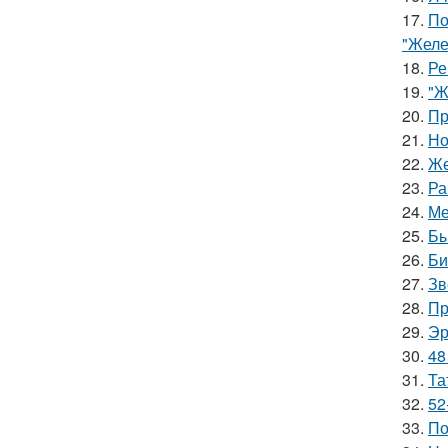
17.
По
"Желе
18.
Ре
19.
"Ж
20.
Пр
21.
Но
22.
Же
23.
Ра
24.
Ме
25.
Бы
26.
Би
27.
Зв
28.
Пр
29.
Эр
30.
48
31.
Та
32.
52
33.
По