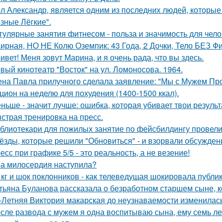
л Александр, является одним из последних людей, которы
зные Лёгкие".
гулярные занятия фитнесом - польза и значимость для чело
ирная, НО НЕ Колю Оземпик: 43 Года, 2 Дочки, Тело БЕЗ Фи
ивет! Меня зовут Марина, и я очень рада, что вы здесь.
вый кинотеатр "Восток" на ул. Ломоносова. 1964.
на Павла прилучного сделала заявление: "Мы с Мужем Про
цион на неделю для похудения (1400-1500 ккал).
ньше - значит лучше: ошибка, которая убивает твои результ
страя тренировка на пресс.
блиотекари для пожилых занятие по фейсбилдингу провели
ёзды, которые решили "Обновиться" - и взорвали обсужден
есс при графике 5/5 - это реальность, а не везение!
а милосердия наступила?
 кг и шок поклонников - как телеведущая шокировала публик
тьяна Буланова рассказала о безработном старшем сыне, к
-Летняя Виктория макарская до неузнаваемости изменилась
сле развода с мужем я одна воспитываю сына, ему семь ле