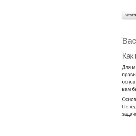
читат
Вас
Как
Для м
прави
основ
вам б
Основ
Перед
задач