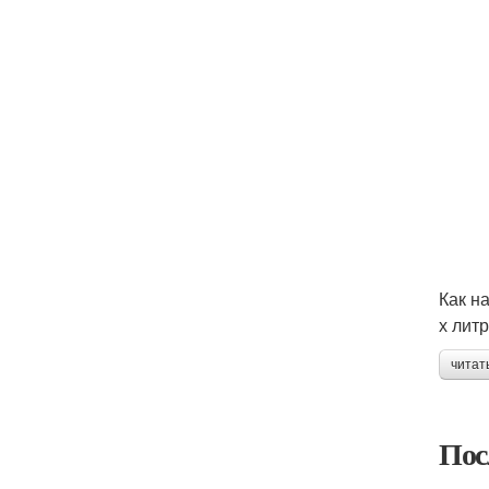
Как н
х лит
читат
Пос