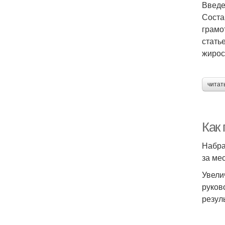
Введ
Соста
грамо
стать
жирос
читат
Как
Набра
за ме
Увели
руков
резул