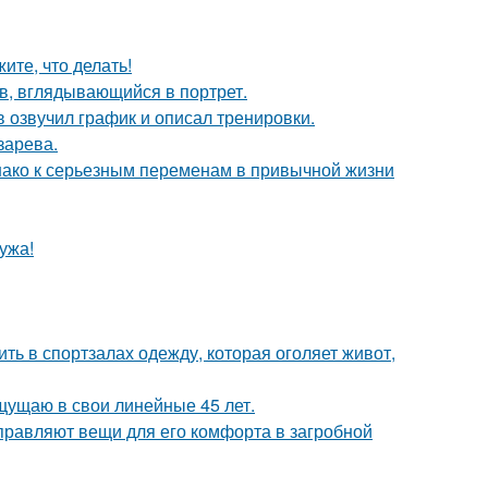
ите, что делать!
в, вглядывающийся в портрет.
 озвучил график и описал тренировки.
зарева.
днако к серьезным переменам в привычной жизни
ужа!
ть в спортзалах одежду, которая оголяет живот,
ощущаю в свои линейные 45 лет.
правляют вещи для его комфорта в загробной