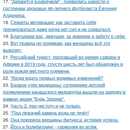
17.
"Держится Бодрячком" - появились новости о
состоянии здоровья 46-летнего футболиста Евгения
Алдонина.
18.
Секреты мотивации: как заставить себя
тренироваться даже когда нет сил и не сорваться.
19.
Благодарю вас, девушки, за доверие и заботу о себе.
20.
Вот правда не понимаю, как женщины всё это
вывозят.
21.
Российский турист, пропавший во время сафари в
Африке в 2019 году, спустя шесть лет был обнаружен в
роли вождя местного племени.
22.
"Когда ждать первых видимых изменений?
23.
Бодрое утро медицины: сотрудники детской
поликлиники канашского медцентра вышли на зарядку в
рамках акции "Будь Здоров".
24.
Часть 2. про чистоту и не только.
25.
"Под лежачий камень вода не течёт!
26.
Она покорила вершины фитнеса: история успеха.
27.
Йога и бодибилдинг - гармония во всём.