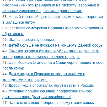
омоложение - это тренировки на гибкость, аэробные и
силовые упражнения, развитие равновесия.
38.
Новый торговый центр с фитнесом и кафе откроется
в Балашихе летом.
39.
Настасья самбурская к врачам из-за жуткой причины
обратилась.
40.
Шаг за шагом к здоровью.
41.
Детей больше не пускают на концерты данной особы.
42.
Кажется, скоро в фитнес-клубах станет жарко не от
тренировок, а от количества слоев одежды.
43.
Сын Иосифа Оганесяна и Саши черно пришел в себя
после комы!
44.
Дом у воды: в Пушкино возводят кластер с
коттеджами и террасами.
45.
Дресс - код в спортзалах могут ввести в России.
46.
Успешно прошёл семинар профессионального
фитнеса в лице Дмитрия никифорова!
47.
Часто мне задают вопрос - почему я занимаюсь