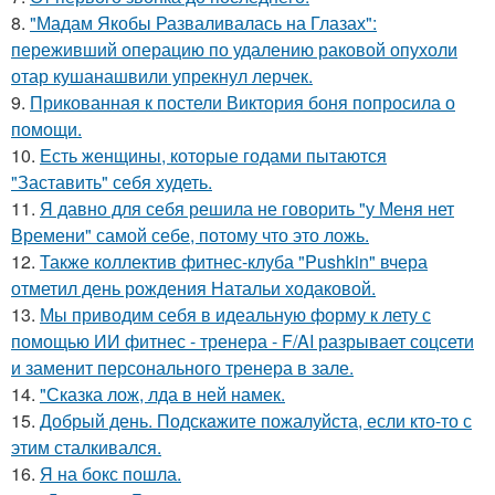
8.
"Мадам Якобы Разваливалась на Глазах":
переживший операцию по удалению раковой опухоли
отар кушанашвили упрекнул лерчек.
9.
Прикованная к постели Виктория боня попросила о
помощи.
10.
Есть женщины, которые годами пытаются
"Заставить" себя худеть.
11.
Я давно для себя решила не говорить "у Меня нет
Времени" самой себе, потому что это ложь.
12.
Также коллектив фитнес-клуба "Pushkin" вчера
отметил день рождения Натальи ходаковой.
13.
Мы приводим себя в идеальную форму к лету с
помощью ИИ фитнес - тренера - F/AI разрывает соцсети
и заменит персонального тренера в зале.
14.
"Сказка лож, лда в ней намек.
15.
Добрый день. Подскaжите пожалуйста, если кто-то с
этим сталкивался.
16.
Я на бокс пошла.