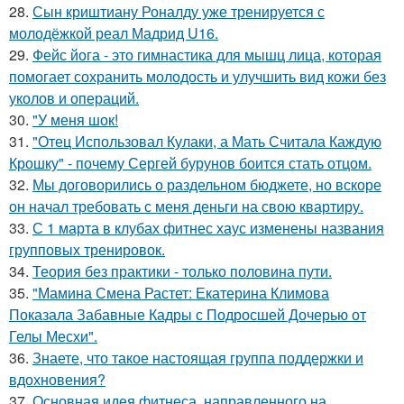
28.
Сын криштиану Роналду уже тренируется с
молодёжкой реал Мадрид U16.
29.
Фейс йога - это гимнастика для мышц лица, которая
помогает сохранить молодость и улучшить вид кожи без
уколов и операций.
30.
"У меня шок!
31.
"Отец Использовал Кулаки, а Мать Считала Каждую
Крошку" - почему Сергей бурунов боится стать отцом.
32.
Мы договорились о раздельном бюджете, но вскоре
он начал требовать с меня деньги на свою квартиру.
33.
С 1 марта в клубах фитнес хаус изменены названия
групповых тренировок.
34.
Теория без практики - только половина пути.
35.
"Мамина Смена Растет: Екатерина Климова
Показала Забавные Кадры с Подросшей Дочерью от
Гелы Месхи".
36.
Знаете, что такое настоящая группа поддержки и
вдохновения?
37.
Основная идея фитнеса, направленного на