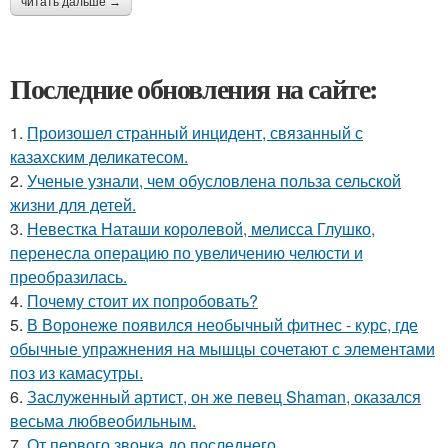
читать дальше →
Последние обновления на сайте:
1.
Произошел странный инцидент, связанный с
казахским деликатесом.
2.
Ученые узнали, чем обусловлена польза сельской
жизни для детей.
3.
Невестка Наташи королевой, мелисса Глушко,
перенесла операцию по увеличению челюсти и
преобразилась.
4.
Почему стоит их попробовать?
5.
В Воронеже появился необычный фитнес - курс, где
обычные упражнения на мышцы сочетают с элементами
поз из камасутры.
6.
Заслуженный артист, он же певец Shaman, оказался
весьма любвеобильным.
7.
От первого звонка до последнего.