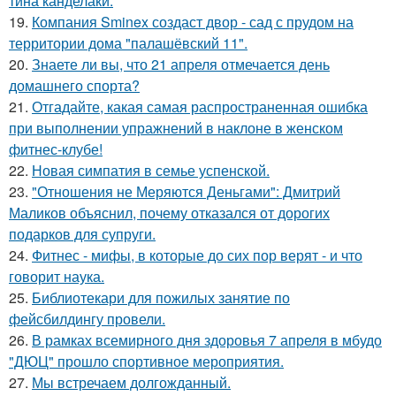
тина канделаки.
19.
Компания Sminex создаст двор - сад с прудом на
территории дома "палашёвский 11".
20.
Знаете ли вы, что 21 апреля отмечается день
домашнего спорта?
21.
Отгадайте, какая самая распространенная ошибка
при выполнении упражнений в наклоне в женском
фитнес-клубе!
22.
Новая симпатия в семье успенской.
23.
"Отношения не Меряются Деньгами": Дмитрий
Маликов объяснил, почему отказался от дорогих
подарков для супруги.
24.
Фитнес - мифы, в которые до сих пор верят - и что
говорит наука.
25.
Библиотекари для пожилых занятие по
фейсбилдингу провели.
26.
В рамках всемирного дня здоровья 7 апреля в мбудо
"ДЮЦ" прошло спортивное мероприятия.
27.
Мы встречаем долгожданный.