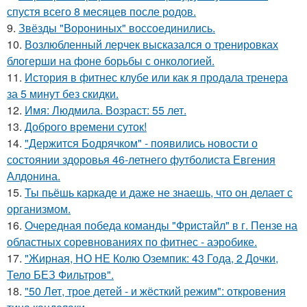
спустя всего 8 месяцев после родов.
9.
Звёзды "Ворониных" воссоединились.
10.
Возлюбленный лерчек высказался о тренировках
блогерши на фоне борьбы с онкологией.
11.
История в фитнес клубе или как я продала тренера
за 5 минут без скидки.
12.
Имя: Людмила. Возраст: 55 лет.
13.
Доброго времени суток!
14.
"Держится Бодрячком" - появились новости о
состоянии здоровья 46-летнего футболиста Евгения
Алдонина.
15.
Ты пьёшь каркаде и даже не знаешь, что он делает с
организмом.
16.
Очередная победа команды "Фристайл" в г. Пензе на
областных соревнованиях по фитнес - аэробике.
17.
"Жирная, НО НЕ Колю Оземпик: 43 Года, 2 Дочки,
Тело БЕЗ Фильтров".
18.
"50 Лет, трое детей - и жёсткий режим": откровения