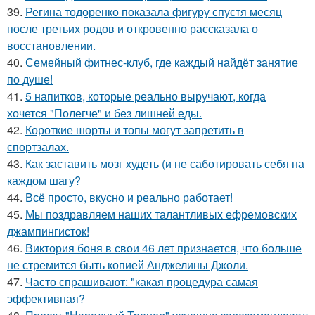
39.
Регина тодоренко показала фигуру спустя месяц
после третьих родов и откровенно рассказала о
восстановлении.
40.
Семейный фитнес-клуб, где каждый найдёт занятие
по душе!
41.
5 напитков, которые реально выручают, когда
хочется "Полегче" и без лишней еды.
42.
Короткие шорты и топы могут запретить в
спортзалах.
43.
Как заставить мозг худеть (и не саботировать себя на
каждом шагу?
44.
Всё просто, вкусно и реально работает!
45.
Мы поздравляем наших талантливых ефремовских
джампингисток!
46.
Виктория боня в свои 46 лет признается, что больше
не стремится быть копией Анджелины Джоли.
47.
Часто спрашивают: "какая процедура самая
эффективная?