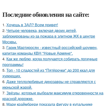
Последние обновления на сайте:
1.
Хочешь в ЗАЛ? Всем привет!
2.
Четыре человека, включая двоих детей,
заблокированы из-за пожара в элитном ЖК в центре
Москвы.
3.
Гарик Мартиросян - известный российский шоумен,
капитан команды КВН "Новые Армяне".
4.
Как же люблю, когда получается собирать логичные
программы!
5.
Топ - 10 сладостей из "Пятёрочки" до 200 ккал для
худеющих.
6.
Даже теплолюбивые динозавры не справляются с
июньской жарой.
7.
Звёзды, которые выбрали максимум откровенности на
красной дорожке.
8.
Мари краймбрери показала фигуру в купальнике