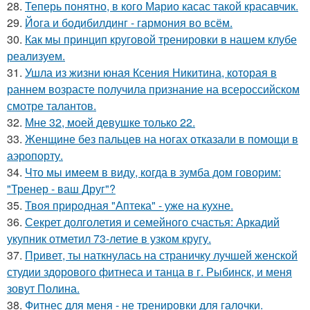
28.
Теперь понятно, в кого Марио касас такой красавчик.
29.
Йога и бодибилдинг - гармония во всём.
30.
Как мы принцип круговой тренировки в нашем клубе
реализуем.
31.
Ушла из жизни юная Ксения Никитина, которая в
раннем возрасте получила признание на всероссийском
смотре талантов.
32.
Мне 32, моей девушке только 22.
33.
Женщине без пальцев на ногах отказали в помощи в
аэропорту.
34.
Что мы имеем в виду, когда в зумба дом говорим:
"Тренер - ваш Друг"?
35.
Твоя природная "Аптека" - уже на кухне.
36.
Секрет долголетия и семейного счастья: Аркадий
укупник отметил 73-летие в узком кругу.
37.
Привет, ты наткнулась на страничку лучшей женской
студии здорового фитнеса и танца в г. Рыбинск, и меня
зовут Полина.
38.
Фитнес для меня - не тренировки для галочки.