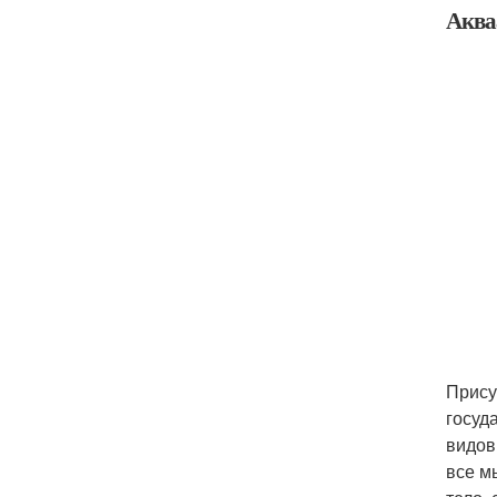
Аква
Прису
госуд
видов
все м