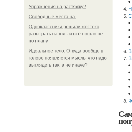
Упражнения на растяжку?
Н
С
Свободные места на.
Одноклассники решили жестоко
разыграть парня - и всё пошло не
по плану.
В
Идеальное тело. Откуда вообще в
В
голове появляется мысль, что надо
выглядеть так, а не иначе?
Ф
Сам
поп