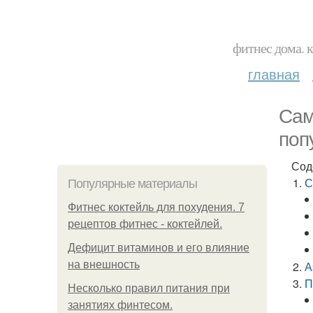
фитнес дома. 
главная
Сам
поп
Сод
С
Популярные материалы
Фитнес коктейль для похудения. 7
рецептов фитнес - коктейлей.
Дефицит витаминов и его влияние
на внешность
А
П
Несколько правил питания при
занятиях финтесом.