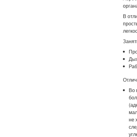
орган
В отл
прост
легко
Занят
Про
Дых
Раб
Отлич
Во 
бол
(ад
мал
не 
сле
угл