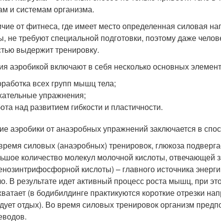
ам и системам организма.
ичие от фитнеса, где имеет место определенная силовая на
ы, не требуют специальной подготовки, поэтому даже челов
стью выдержит тренировку.
ия аэробикой включают в себя несколько основных элемент
работка всех групп мышц тела;
ательные упражнения;
ота над развитием гибкости и пластичности.
ие аэробики от анаэробных упражнений заключается в спос
время силовых (анаэробных) тренировок, глюкоза подвергае
ьшое количество молекул молочной кислоты, отвечающей з
енозинтрифосфорной кислоты) – главного источника энерги
о. В результате идет активный процесс роста мышц, при эт
хватает (в бодибилдинге практикуются короткие отрезки н
дует отдых). Во время силовых тренировок организм пред
еводов.