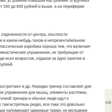
кожи, устраняяи повышая настроение. В крупных
т 300 до 600 рублей и выше, а на периферии
о отдаленности от центра, опытности
е в каком-нибудь тихом и непрезентабельном
 Классическая аэробика хороша тем, что включает
мнастические упражнения, не требующие от
и всех возрастов, отдавая за одно занятие в
рублей.
остретчинг и др. Нередко тренер составляет для
ее упражнения для мышц, элементы растяжки,
точкой тренера и обычно люди идут к
⇨
 там встретишь редко, все-таки это довольно
ьше напоминают цирковые трюки, но молодежи