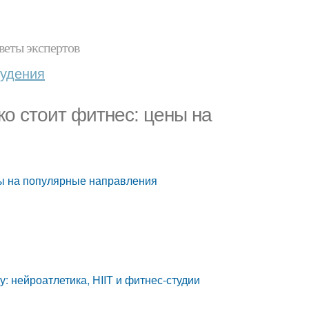
веты экспертов
худения
о стоит фитнес: цены на
ны на популярные направления
 нейроатлетика, HIIT и фитнес-студии