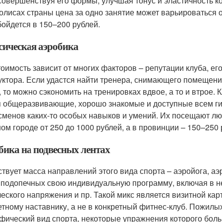
 совершенствуя его формы, улучшая тонус и эластичность 
олисах страны цена за одно занятие может варьироваться о
бойдется в 150–200 рублей.
сическая аэробика
стоимость зависит от многих факторов – репутации клуба, ег
уктора. Если удастся найти тренера, снимающего помещени
, то можно сэкономить на тренировках вдвое, а то и втрое.
я общеразвивающие, хорошо знакомые и доступные всем ги
сменов каких-то особых навыков и умений. Их посещают люд
ом городе от 250 до 1000 рублей, а в провинции – 150–250 
бика на подвесных лентах
твует масса направлений этого вида спорта – аэройога, аэр
 подопечных свою индивидуальную программу, включая в н
ческого напряжения и пр. Такой микс является визитной кар
етному наставнику, а не в конкретный фитнес-клуб. Пожилых
фический вид спорта, некоторые упражнения которого бол