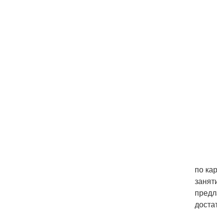
по ка
занят
предл
доста