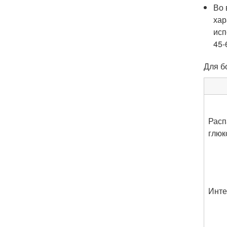
Во 
хар
исп
45-
Для б
Расп
глюк
Инте