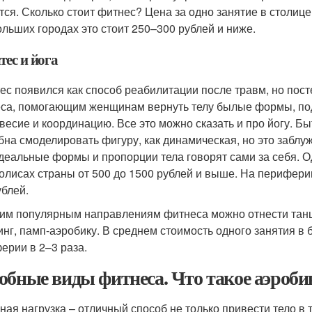
тся. Сколько стоит фитнес? Цена за одно занятие в столице
ольших городах это стоит 250–300 рублей и ниже.
тес и йога
ес появился как способ реабилитации после травм, но по
са, помогающим женщинам вернуть телу былые формы, под
весие и координацию. Все это можно сказать и про йогу. Быт
бна смоделировать фигуру, как динамическая, но это заблу
идеальные формы и пропорции тела говорят сами за себя. О
олисах страны от 500 до 1500 рублей и выше. На перифери
ублей.
гим популярным направлениям фитнеса можно отнести танц
инг, памп-аэробику. В среднем стоимость одного занятия 
ерии в 2–3 раза.
обные виды фитнеса. Что такое аэроби
ная нагрузка – отличный способ не только привести тело в т