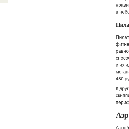
нрави
в неб
Пила
Пилат
фитне
равно
спосо
и их 
мегап
450 р
К дру
скипп
периф
Аэр
Аэроб