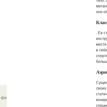
тело,
мегап
оно о
Клас
. Ее 
инстр
месте
в себ
спорт
больш
Аэро
Сущес
своих
стати
⇦
конкр
специ