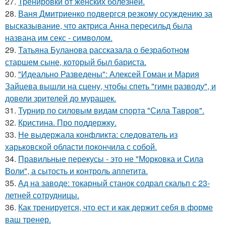
27.
Тренировки от женских болезней.
28.
Ваня Дмитриенко подвергся резкому осуждению за
высказывание, что актриса Анна пересильд была
названа им секс - символом.
29.
Татьяна Буланова рассказала о безработном
старшем сыне, который был бариста.
30.
"Идеально Разведены": Алексей Гоман и Мария
Зайцева вышли на сцену, чтобы спеть "гимн разводу", и
довели зрителей до мурашек.
31.
Турнир по силовым видам спорта "Сила Тавров".
32.
Кристина. Про поддержку.
33.
Не выдержала конфликта: следователь из
харьковской области покончила с собой.
34.
Правильные перекусы - это не "Морковка и Сила
Воли", а сытость и контроль аппетита.
35.
Ад на заводе: токарный станок содрал скальп с 23-
летней сотрудницы.
36.
Как тренируется, что ест и как держит себя в форме
ваш тренер.