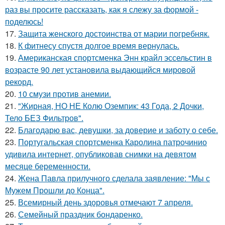
раз вы просите рассказать, как я слежу за формой -
поделюсь!
17.
Защита женского достоинства от марии погребняк.
18.
К фитнесу спустя долгое время вернулась.
19.
Американская спортсменка Энн крайл эссельстин в
возрасте 90 лет установила выдающийся мировой
рекорд.
20.
10 смузи против анемии.
21.
"Жирная, НО НЕ Колю Оземпик: 43 Года, 2 Дочки,
Тело БЕЗ Фильтров".
22.
Благодарю вас, девушки, за доверие и заботу о себе.
23.
Португальская спортсменка Каролина патрочинио
удивила интернет, опубликовав снимки на девятом
месяце беременности.
24.
Жена Павла прилучного сделала заявление: "Мы с
Мужем Прошли до Конца".
25.
Всемирный день здоровья отмечают 7 апреля.
26.
Семейный праздник бондаренко.