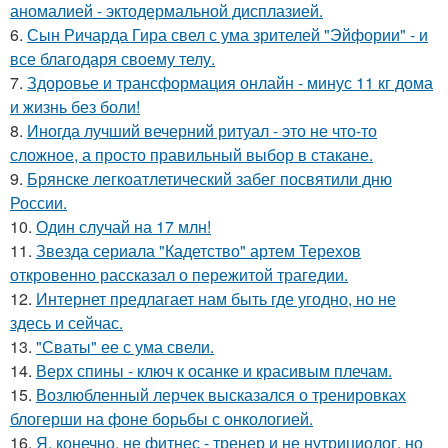
аномалией - эктодермальной дисплазией.
6.
Сын Ричарда Гира свел с ума зрителей "Эйфории" - и
все благодаря своему телу.
7.
Здоровье и трансформация онлайн - минус 11 кг дома
и жизнь без боли!
8.
Иногда лучший вечерний ритуал - это не что-то
сложное, а просто правильный выбор в стакане.
9.
Брянске легкоатлетический забег посвятили дню
России.
10.
Один случай на 17 млн!
11.
Звезда сериала "Кадетство" артем Терехов
откровенно рассказал о пережитой трагедии.
12.
Интернет предлагает нам быть где угодно, но не
здесь и сейчас.
13.
"Сваты" ее с ума свели.
14.
Верх спины - ключ к осанке и красивым плечам.
15.
Возлюбленный лерчек высказался о тренировках
блогерши на фоне борьбы с онкологией.
16.
Я, конечно, не фитнес - тренер и не нутрициолог, но