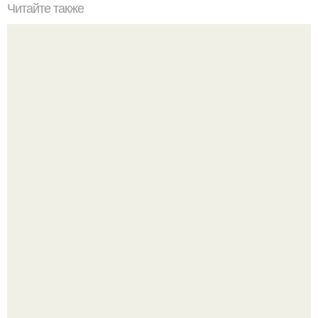
Читайте также
"В Одиночку Воспитываю Троих Детей" - Вячеслав
Манучаров выложил фотографию со своими
наследниками.
Китовьи вши. На самом деле это не насекомые, а