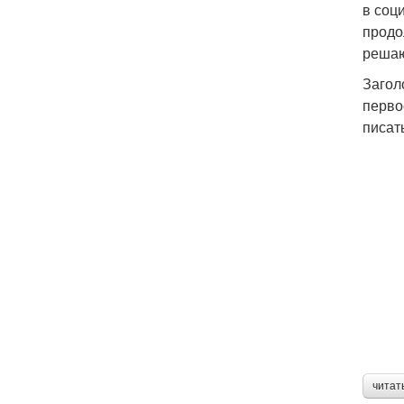
в соц
продо
решаю
Загол
перво
писат
читат