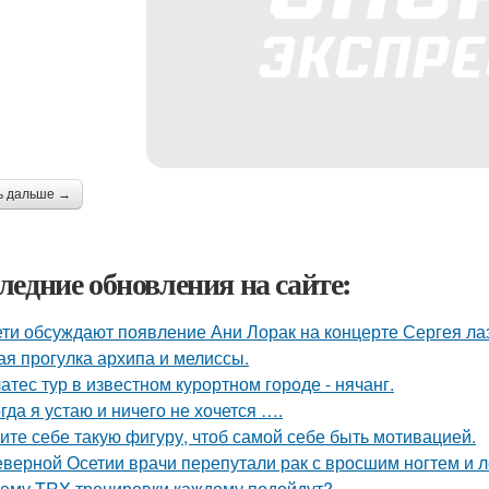
ь дальше →
ледние обновления на сайте:
ети обсуждают появление Ани Лорак на концерте Сергея ла
ая прогулка архипа и мелиссы.
атес тур в известном курортном городе - нячанг.
гда я устаю и ничего не хочется ….
ите себе такую фигуру, чтоб самой себе быть мотивацией.
еверной Осетии врачи перепутали рак с вросшим ногтем и л
ему TRX тренировки каждому подойдут?