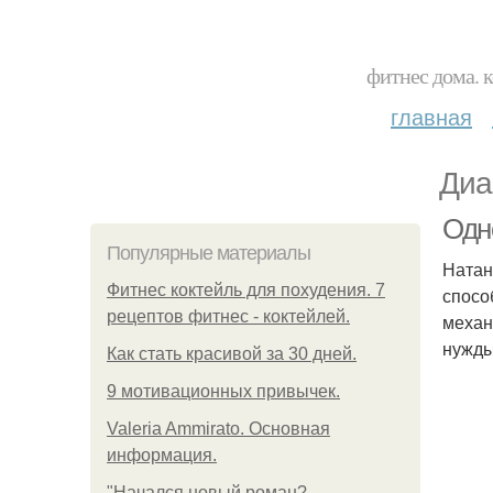
фитнес дома. 
главная
Диа
Одн
Популярные материалы
Натан
Фитнес коктейль для похудения. 7
спосо
рецептов фитнес - коктейлей.
механ
нужды
Как стать красивой за 30 дней.
9 мотивационных привычек.
Valeria Ammirato. Основная
информация.
"Начался новый роман?