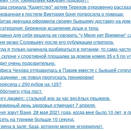
зда сериала "Кадетство" артем Терехов откровенно рассказ
кованная к постели Виктория боня попросила о помощи.
Китае девушка оформила своему бывшему доставку на дом 
гатерапия: бережное исцеление души и тела.
давно для себя решила не говорить "у Меня нет Времени" са
ня резко Соловьеву после его публикации ответила.
гда я только начинала разбираться в питании, то сама част
 склоне у спортивной площадки за домом номер 35 к 5 по у
дит очень подозрительно.
фиса Чехова отправилась в Париж вместе с бывшей супруг
аздники - не повод пропускать тренировки!
ересела с 250 кубов на 125?
бботнего утра пост.
нгу джампс: стальной кор за час весёлых прыжков.
емирный день здоровья отмечают 7 апреля.
ня зовут Ваня, 28 мая 2021 года, когда мне было 10 лет, я 
сеть на турнике больше 10 секунд.
гиена в зале: база, которую многие игнорируют.