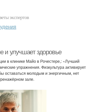
веты экспертов
худения
е и улучшает здоровье
ии в клинике Майо в Рочестере,: «Лучший
зические упражнения. Физкультура активирует
ы оставаться молодым и энергичным, нет
тренажёрном зале.