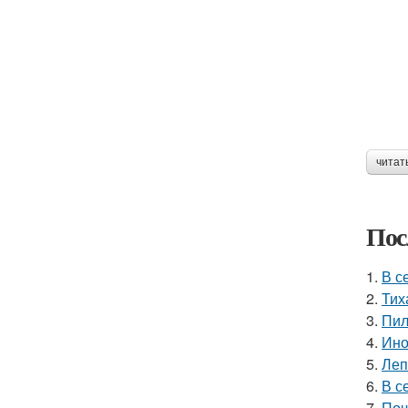
читат
Пос
1.
В с
2.
Тих
3.
Пил
4.
Ино
5.
Леп
6.
В с
7.
Поч