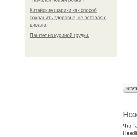
Китайские шарики как способ
сохранить здоровье, не вставая с
дивана.
Паштет из куриной грудки.
читат
Head
Что Т
Headl