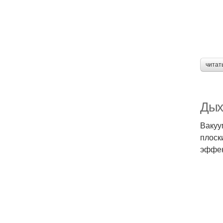
читат
Дых
Вакуу
плоск
эффек