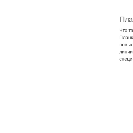
Пла
Что т
Планк
повыс
линии
специ