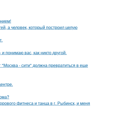
анием!
тей, а человек, который построил целую
т.
 и понимаю вас, как никто другой.
г "Москва - сити" должна превратиться в еще
центре.
дома?
орового фитнеса и танца в г. Рыбинск, и меня