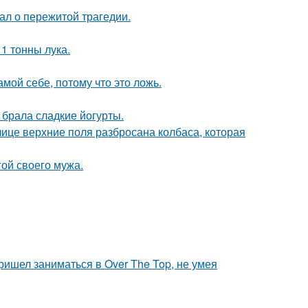
ал о пережитой трагедии.
1 тонны лука.
мой себе, потому что это ложь.
о брала сладкие йогурты.
лице верхние поля разбросана колбаса, которая
ой своего мужа.
пришел заниматься в Over The Top, не умея