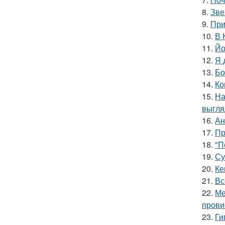
8.
Зве
9.
При
10.
В 
11.
Йо
12.
Я 
13.
Бо
14.
Ко
15.
На
выгля
16.
Ан
17.
Пр
18.
"П
19.
Су
20.
Ке
21.
Вс
22.
Ме
прови
23.
Ги