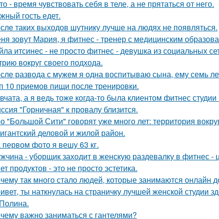
то - время чувствовать себя в теле, а не прятаться от него.
жный гость едет.
сле таких выходов шутнику лучше на людях не появляться.
ня зовут Мария, я фитнес - тренер с медицинским образов
йла итсинес - не просто фитнес - девушка из социальных се
трию вокруг своего подхода.
сле развода с мужем я одна воспитываю сына, ему семь ле
п 10 приемов пищи после тренировки.
вчата, а я ведь тоже когда-то была клиентом фитнес студии -
ссия "Горничная" к провалу близится.
о "Большой Сити" говорят уже много лет: территория вокру
гигантский деловой и жилой район.
 первом фото я вешу 63 кг.
жчина - уборщик заходит в женскую раздевалку в фитнес - 
ет продуктов - это не просто эстетика.
чему так много стало людей, которые занимаются онлайн 
ивет, ты наткнулась на страничку лучшей женской студии зд
 Полина.
чему важно заниматься с гантелями?