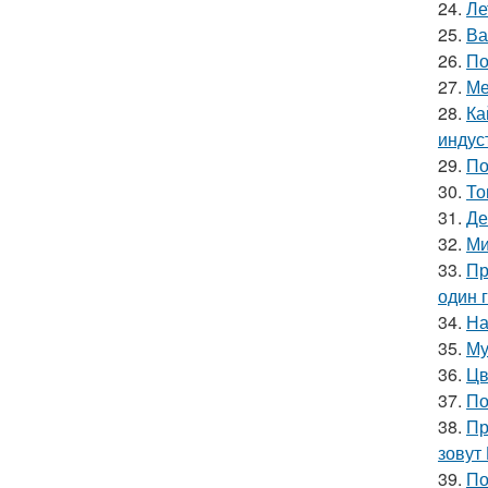
24.
Ле
25.
Ва
26.
По
27.
Ме
28.
Ка
индус
29.
По
30.
То
31.
Де
32.
Ми
33.
Пр
один 
34.
На
35.
Му
36.
Цв
37.
По
38.
Пр
зовут
39.
По