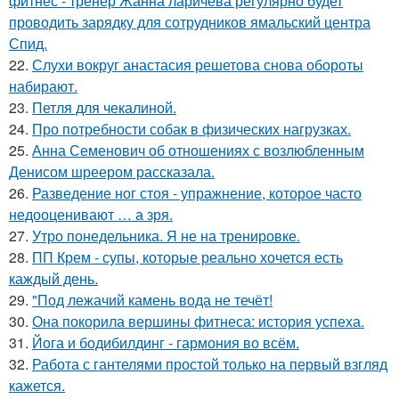
фитнес - тренер Жанна ларичева регулярно будет
проводить зарядку для сотрудников ямальский центра
Спид.
22.
Слухи вокруг анастасия решетова снова обороты
набирают.
23.
Петля для чекалиной.
24.
Про потребности собак в физических нагрузках.
25.
Анна Семенович об отношениях с возлюбленным
Денисом шреером рассказала.
26.
Разведение ног стоя - упражнение, которое часто
недооценивают … а зря.
27.
Утро понедельника. Я не на тренировке.
28.
ПП Крем - супы, которые реально хочется есть
каждый день.
29.
"Под лежачий камень вода не течёт!
30.
Она покорила вершины фитнеса: история успеха.
31.
Йога и бодибилдинг - гармония во всём.
32.
Работа с гантелями простой только на первый взгляд
кажется.