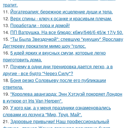
тратит.
11.
Йогатерапия: бережное исцеление души и тела.
12.
Верх спины - ключ к осанке и красивым плечам.
13.
Поработали - пора и домой!
14.
ПП Ватрушка. На все блюдо: кбжу/546/б 45/ж 17/у 50.
15.
"Ты Была Звездочкой": спевшую "кукушку" Ярославу
Дегтяреву прокатили мимо шоу "голос.
16.
5 идей ярких и вкусных смузи, которые легко
приготовить дома.
17.
Почему в одни дни тренировка дается легко, а в
другие - все будто "Через Силу"?
18.
Боня резко Соловьеву после его публикации
ответила.
19.
"Королева авангарда: Энн Хэтэуэй покоряет Лондон
в кутюре от Iris Van Herpen".
20.
У кого как, а у меня праздники ознаменовались
словами из лозунга "Мир, Труд, Май".
21.
Здоровые привычки! Наш профессиональный