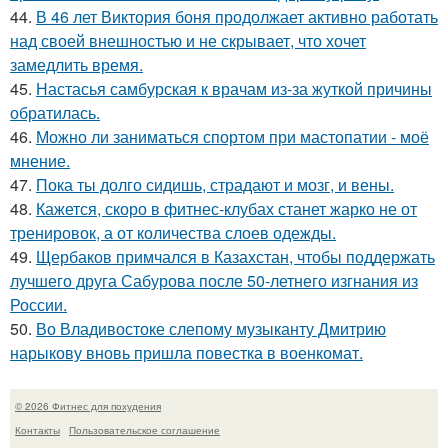
44.
В 46 лет Виктория боня продолжает активно работать
над своей внешностью и не скрывает, что хочет
замедлить время.
45.
Настасья самбурская к врачам из-за жуткой причины
обратилась.
46.
Можно ли заниматься спортом при мастопатии - моё
мнение.
47.
Пока ты долго сидишь, страдают и мозг, и вены.
48.
Кажется, скоро в фитнес-клубах станет жарко не от
тренировок, а от количества слоев одежды.
49.
Щербаков примчался в Казахстан, чтобы поддержать
лучшего друга Сабурова после 50-летнего изгнания из
России.
50.
Во Владивостоке слепому музыканту Дмитрию
нарыкову вновь пришла повестка в военкомат.
© 2026 Фитнес для похудения
Контакты
Пользовательское соглашение