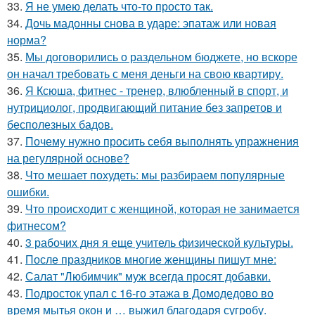
33.
Я не умею делать что-то просто так.
34.
Дочь мадонны снова в ударе: эпатаж или новая
норма?
35.
Мы договорились о раздельном бюджете, но вскоре
он начал требовать с меня деньги на свою квартиру.
36.
Я Ксюша, фитнес - тренер, влюбленный в спорт, и
нутрициолог, продвигающий питание без запретов и
бесполезных бадов.
37.
Почему нужно просить себя выполнять упражнения
на регулярной основе?
38.
Что мешает похудеть: мы разбираем популярные
ошибки.
39.
Что происходит с женщиной, которая не занимается
фитнесом?
40.
3 рабочих дня я еще учитель физической культуры.
41.
После праздников многие женщины пишут мне:
42.
Салат "Любимчик" муж всегда просят добавки.
43.
Подросток упал с 16-го этажа в Домодедово во
время мытья окон и … выжил благодаря сугробу.