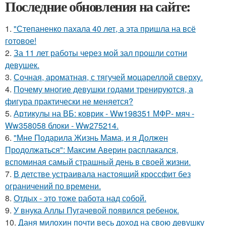
Последние обновления на сайте:
1.
"Степаненко пахала 40 лет, а эта пришла на всё
готовое!
2.
За 11 лет работы через мой зал прошли сотни
девушек.
3.
Сочная, ароматная, с тягучей моцареллой сверху.
4.
Почему многие девушки годами тренируются, а
фигура практически не меняется?
5.
Артикулы на ВБ: коврик - Ww198351 МФР- мяч -
Ww358058 блоки - Ww275214.
6.
"Мне Подарила Жизнь Мама, и я Должен
Продолжаться": Максим Аверин расплакался,
вспоминая самый страшный день в своей жизни.
7.
В детстве устраивала настоящий кроссфит без
ограничений по времени.
8.
Отдых - это тоже работа над собой.
9.
У внука Аллы Пугачевой появился ребенок.
10.
Даня милохин почти весь доход на свою девушку