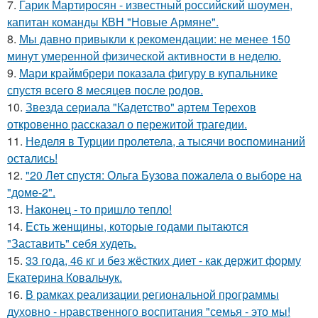
7.
Гарик Мартиросян - известный российский шоумен,
капитан команды КВН "Новые Армяне".
8.
Мы давно привыкли к рекомендации: не менее 150
минут умеренной физической активности в неделю.
9.
Мари краймбрери показала фигуру в купальнике
спустя всего 8 месяцев после родов.
10.
Звезда сериала "Кадетство" артем Терехов
откровенно рассказал о пережитой трагедии.
11.
Неделя в Турции пролетела, а тысячи воспоминаний
остались!
12.
"20 Лет спустя: Ольга Бузова пожалела о выборе на
"доме-2".
13.
Наконец - то пришло тепло!
14.
Есть женщины, которые годами пытаются
"Заставить" себя худеть.
15.
33 года, 46 кг и без жёстких диет - как держит форму
Екатерина Ковальчук.
16.
В рамках реализации региональной программы
духовно - нравственного воспитания "семья - это мы!