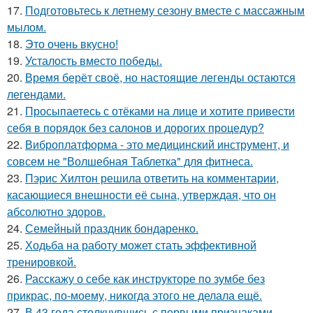
17.
Подготовьтесь к летнему сезону вместе с массажным
мылом.
18.
Это очень вкусно!
19.
Усталость вместо победы.
20.
Время берёт своё, но настоящие легенды остаются
легендами.
21.
Просыпаетесь с отёками на лице и хотите привести
себя в порядок без салонов и дорогих процедур?
22.
Виброплатформа - это медицинский инструмент, и
совсем не "Волшебная Таблетка" для фитнеса.
23.
Пэрис Хилтон решила ответить на комментарии,
касающиеся внешности её сына, утверждая, что он
абсолютно здоров.
24.
Семейный праздник бондаренко.
25.
Ходьба на работу может стать эффективной
тренировкой.
26.
Расскажу о себе как инструкторе по зумбе без
прикрас, по-моему, никогда этого не делала ещё.
27.
В 43 года столкнувшись с первыми признаками