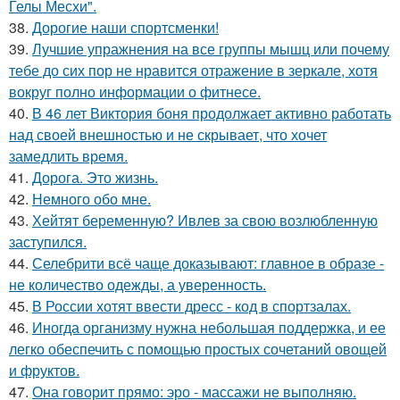
Гелы Месхи".
38.
Дорогие наши спортсменки!
39.
Лучшие упражнения на все группы мышц или почему
тебе до сих пор не нравится отражение в зеркале, хотя
вокруг полно информации о фитнесе.
40.
В 46 лет Виктория боня продолжает активно работать
над своей внешностью и не скрывает, что хочет
замедлить время.
41.
Дорога. Это жизнь.
42.
Немного обо мне.
43.
Хейтят беременную? Ивлев за свою возлюбленную
заступился.
44.
Селебрити всё чаще доказывают: главное в образе -
не количество одежды, а уверенность.
45.
В России хотят ввести дресс - код в спортзалах.
46.
Иногда организму нужна небольшая поддержка, и ее
легко обеспечить с помощью простых сочетаний овощей
и фруктов.
47.
Она говорит прямо: эро - массажи не выполняю.