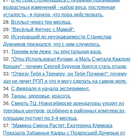
возрастных изменений - набор веса, постоянная
усталость - я поняла, что пора действовать.
28.
Всплыл через три месяца.
29.
"Весёлый Фитнес с Мамой".
30.
Исхудавший до неузнаваемости Станислав
Дужников признался, что с ним случилось.
31.
Треним или лежи, ты хрустальная ваза.
32.
"Отец Использовал Кулаки, а Мать Считала Каждую
Крошку" - почему Сергей бурунов боится стать отцом.
33.
"Отвезу Тебя к Тренеру, он Тебя Починит": почему
зал не лечит РПП и что я могу сделать на самом деле.
34.
С февраля я начала эксперимент.
35.
Танцы, здоровье, красота.
36.
Смерть ТЦ: Новосибирске арендаторы уходят из
торговых центров, особенно в районных комплексах,
площади пустуют по 3-4 месяца.
37.
"Мамина Смена Растет: Екатерина Климова
Показала Забавные Кадры с Подросшей Дочерью от