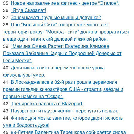
35.
Новое направление в фитнес - центре "Эталон".
36.
"Я"да Сказала"!
37.
Зачем качать грудные мышцы девушке?
38.
Про "Большой Сити" говорят уже много лет:
территория вокруг "Москва - сити" должна превратиться
в еще один гигантский деловой и жилой район.
39.
"Мамина Смена Растет: Екатерина Климова
Показала Забавные Кадры с Подросшей Дочерью от
Гелы Месхи".
40.
Девятиклассник на перемене после урока
физкультуры умер.
41.
В Лос-анджелесе в 32-й раз прошла церемония
премии гильдии киноактёров США - страсти, звёзды и
первые намёки на "Оскар".
42.
Тренировка баланса с Blazepod.
43.
Пауэрспорт и пауэрлифтинг: перепутать нельзя.
44.
Фитнес для мозга: занятие, которое дарит ясность
ума и бодрость духа!
45.
88-Летняя Валентина Терешкова собирается снова