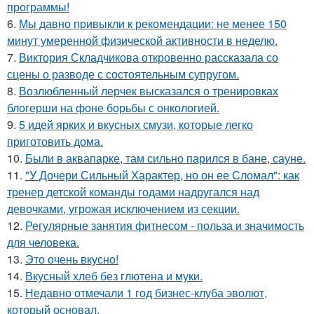
программы!
6.
Мы давно привыкли к рекомендации: не менее 150
минут умеренной физической активности в неделю.
7.
Виктория Складчикова откровенно рассказала со
сцены о разводе с состоятельным супругом.
8.
Возлюбленный лерчек высказался о тренировках
блогерши на фоне борьбы с онкологией.
9.
5 идей ярких и вкусных смузи, которые легко
приготовить дома.
10.
Были в аквапарке, там сильно парился в бане, сауне.
11.
"У Дочери Сильный Характер, но он ее Сломал": как
тренер детской команды годами надругался над
девочками, угрожая исключением из секции.
12.
Регулярные занятия фитнесом - польза и значимость
для человека.
13.
Это очень вкусно!
14.
Вкусный хлеб без глютена и муки.
15.
Недавно отмечали 1 год бизнес-клуба эволют,
который основал.