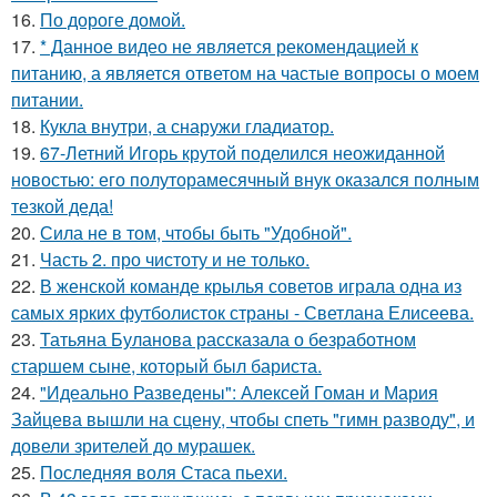
16.
По дороге домой.
17.
* Данное видео не является рекомендацией к
питанию, а является ответом на частые вопросы о моем
питании.
18.
Кукла внутри, а снаружи гладиатор.
19.
67-Летний Игорь крутой поделился неожиданной
новостью: его полуторамесячный внук оказался полным
тезкой деда!
20.
Сила не в том, чтобы быть "Удобной".
21.
Часть 2. про чистоту и не только.
22.
В женской команде крылья советов играла одна из
самых ярких футболисток страны - Светлана Елисеева.
23.
Татьяна Буланова рассказала о безработном
старшем сыне, который был бариста.
24.
"Идеально Разведены": Алексей Гоман и Мария
Зайцева вышли на сцену, чтобы спеть "гимн разводу", и
довели зрителей до мурашек.
25.
Последняя воля Стаса пьехи.