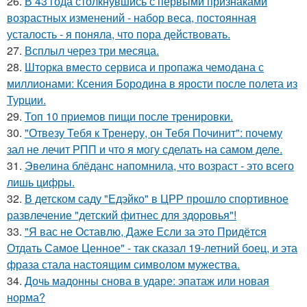
26.
В 43 года столкнувшись с первыми признаками
возрастных изменений - набор веса, постоянная
усталость - я поняла, что пора действовать.
27.
Всплыл через три месяца.
28.
Шторка вместо сервиса и пропажа чемодана с
миллионами: Ксения Бородина в ярости после полета из
Турции.
29.
Топ 10 приемов пищи после тренировки.
30.
"Отвезу Тебя к Тренеру, он Тебя Починит": почему
зал не лечит РПП и что я могу сделать на самом деле.
31.
Эвелина блёданс напомнила, что возраст - это всего
лишь цифры.
32.
В детском саду "Едэйко" в ЦРР прошло спортивное
развлечение "детский фитнес для здоровья"!
33.
"Я вас не Оставлю, Даже Если за это Придётся
Отдать Самое Ценное" - так сказал 19-летний боец, и эта
фраза стала настоящим символом мужества.
34.
Дочь мадонны снова в ударе: эпатаж или новая
норма?