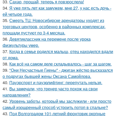
33.
Сахар, прощай, теперь я повзрослела!
34.
Я уже пять лет как замужем, мне 27, у нас есть дочь -
ей четыре года.
35.
Смерть ТЦ: Новосибирске арендаторы уходят из
торговых центров, особенно в районных комплексах,
площади пустуют по 3-4 месяца.
36.
Девятиклассник на перемене после урока
физкультуры умер.
37.
Когда в семье родился малыш, отец находился вдали
от дома.
38.
Как всё на самом деле складывалось - шаг за шагом.
39.
"Они Несчастные Гиены" - джиган жёстко высказался
о подругах бывшей жены Оксана Самойлова.
40.
Пауэрспорт и пауэрлифтинг: перепутать нельзя.
41.
Вы замечали, что тренер часто похож на свои
направления?
42.
Уровень заботы, который мы заслужили - или просто
самый изощренный способ устроить потоп в спальне?
43.
Под Волгоградом 101-летний фронтовик окопные