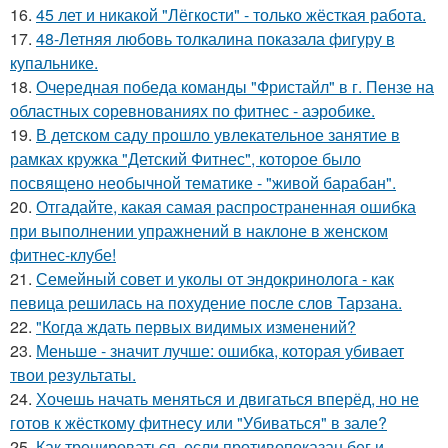
16.
45 лет и никакой "Лёгкости" - только жёсткая работа.
17.
48-Летняя любовь толкалина показала фигуру в
купальнике.
18.
Очередная победа команды "Фристайл" в г. Пензе на
областных соревнованиях по фитнес - аэробике.
19.
В детском саду прошло увлекательное занятие в
рамках кружка "Детский Фитнес", которое было
посвящено необычной тематике - "живой барабан".
20.
Отгадайте, какая самая распространенная ошибка
при выполнении упражнений в наклоне в женском
фитнес-клубе!
21.
Семейный совет и уколы от эндокринолога - как
певица решилась на похудение после слов Тарзана.
22.
"Когда ждать первых видимых изменений?
23.
Меньше - значит лучше: ошибка, которая убивает
твои результаты.
24.
Хочешь начать меняться и двигаться вперёд, но не
готов к жёсткому фитнесу или "Убиваться" в зале?
25.
Как тренироваться, если противопоказан бег и