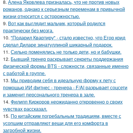
8.
Алена Яковлева призналась, что не против новых
романов, однако к серьезным переменам в привычной
жизни относится с осторожностью.
9.
Вот как выглядит мальчик, который родился
практически без мозга.
10.
"Подарил Квартиру" - стало известно, что Егор крид
сделал Диларе зинатуллиной шикарный подарок.
11.
Сильно поменялись не только дети, но и бабушки.
12.
Бывший тренер раскрывает секреты поддержания
физической формы BTS - сложности, связанные именно
с работой в группе.
13.
Мы приводим себя в идеальную форму к лету с
помощью ИИ фитнес - тренера - F/AI разрывает соцсети
и заменит персонального тренера в зале.
14.
Филипп Киркоров неожиданно откровенно о своих
чувствах рассказал.
15.
По китайским погребальным традициям, вместе с
усопшим отправляют вещи для его комфорта в
загробной жизни.