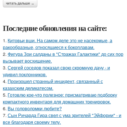
читать дальше →
Последние обновления на сайте:
1.
Китовьи вши. На самом деле это не насекомые, а
ракообразные, относящиеся к бокоплавам.
2.
Фигура Зои салданы в "Стражах Галактики" до сих пор
вызывает восхищение.
3.
Сергей соседов показал свою скромную дачу - и
удивил поклонников.
4.
Произошел странный инцидент, связанный с
казахским деликатесом.
5.
Готовлю кое-что полезное: присматриваю подборку
компактного инвентаря для домашних тренировок.
6.
Вы головоломки любите?
7.
Сын Ричарда Гира свел с ума зрителей "Эйфории" - и
все благодаря своему телу.