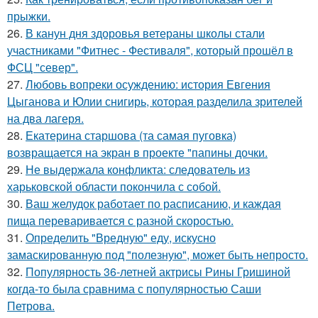
прыжки.
26.
В канун дня здоровья ветераны школы стали
участниками "Фитнес - Фестиваля", который прошёл в
ФСЦ "север".
27.
Любовь вопреки осуждению: история Евгения
Цыганова и Юлии снигирь, которая разделила зрителей
на два лагеря.
28.
Екатерина старшова (та самая пуговка)
возвращается на экран в проекте "папины дочки.
29.
Не выдержала конфликта: следователь из
харьковской области покончила с собой.
30.
Ваш желудок работает по расписанию, и каждая
пища переваривается с разной скоростью.
31.
Определить "Вредную" еду, искусно
замаскированную под "полезную", может быть непросто.
32.
Популярность 36-летней актрисы Рины Гришиной
когда-то была сравнима с популярностью Саши
Петрова.