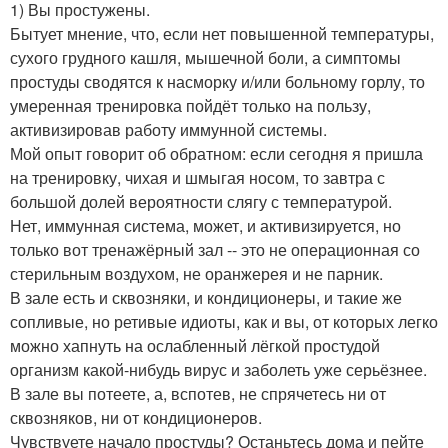
1) Вы простужены.
Бытует мнение, что, если нет повышенной температуры,
сухого грудного кашля, мышечной боли, а симптомы
простуды сводятся к насморку и/или больному горлу, то
умеренная тренировка пойдёт только на пользу,
активизировав работу иммунной системы.
Мой опыт говорит об обратном: если сегодня я пришла
на тренировку, чихая и шмыгая носом, то завтра с
большой долей вероятности слягу с температурой.
Нет, иммунная система, может, и активизируется, но
только вот тренажёрный зал -- это не операционная со
стерильным воздухом, не оранжерея и не парник.
В зале есть и сквозняки, и кондиционеры, и такие же
сопливые, но ретивые идиоты, как и вы, от которых легко
можно хапнуть на ослабленный лёгкой простудой
организм какой-нибудь вирус и заболеть уже серьёзнее.
В зале вы потеете, а, вспотев, не спрячетесь ни от
сквозняков, ни от кондиционеров.
Чувствуете начало простуды? Останьтесь дома и пейте