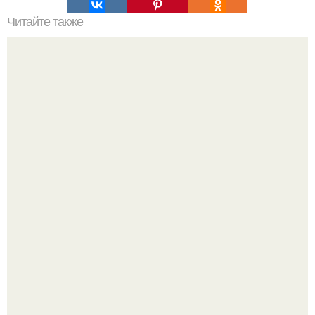
Читайте также
Немного о жиросжигвателях.
"Начался новый роман?