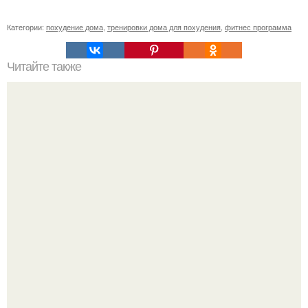
Категории:
похудение дома
,
тренировки дома для похудения
,
фитнес программа
Читайте также
Виктория Романец, как похудела. Диета Виктории
Романец: как похудела девушка из Дома 2