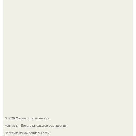
Сергей соседов показал свою скромную дачу - и удивил
поклонников.
Не зря её попу считают лучшей в мире.
© 2026 Фитнес для похудения
Контакты
Пользовательское соглашение
Политика конфидециальности