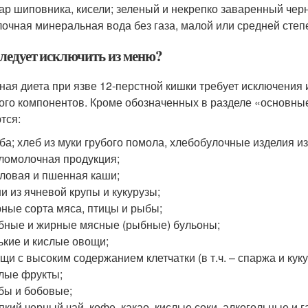
ар шиповника, кисели; зеленый и некрепко заваренный чер
очная минеральная вода без газа, малой или средней сте
следует исключить из меню?
ная диета при язве 12-перстной кишки требует исключения
ого компонентов. Кроме обозначенных в разделе «основны
тся:
ба; хлеб из муки грубого помола, хлебобулочные изделия и
ломолочная продукция;
ловая и пшенная каши;
и из ячневой крупы и кукурузы;
ные сорта мяса, птицы и рыбы;
бные и жирные мясные (рыбные) бульоны;
ькие и кислые овощи;
щи с высоким содержанием клетчатки (в т.ч. – спаржа и куку
лые фрукты;
бы и бобовые;
пкий черный чай, кофе, какао, кислые соки, алкогольные и 