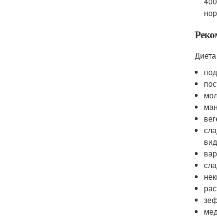
400
нор
Реко
Диета
под
пос
мол
ман
вег
сла
вид
вар
сла
нек
рас
зеф
мед