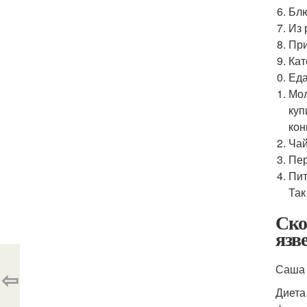
Блю
Из 
При
Кат
Еда
Мол
куп
кон
Чай
Пер
Пит
Так
Ско
язв
Саша 
⇦
Диета