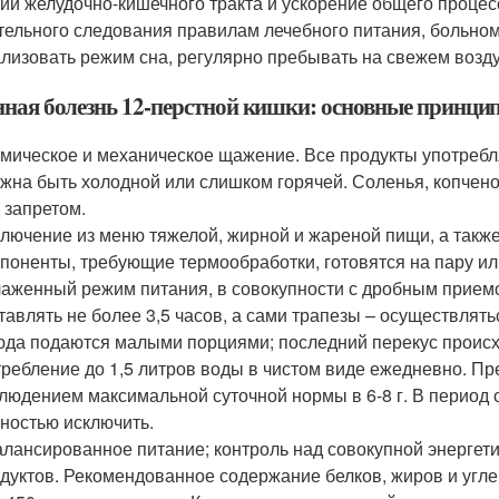
ий желудочно-кишечного тракта и ускорение общего проце
тельного следования правилам лечебного питания, больному
лизовать режим сна, регулярно пребывать на свежем воздух
нная болезнь 12-перстной кишки: основные принци
мическое и механическое щажение. Все продукты употребл
жна быть холодной или слишком горячей. Соленья, копчен
 запретом.
лючение из меню тяжелой, жирной и жареной пищи, а также
поненты, требующие термообработки, готовятся на пару ил
аженный режим питания, в совокупности с дробным прие
тавлять не более 3,5 часов, а сами трапезы – осуществлятьс
да подаются малыми порциями; последний перекус происход
ребление до 1,5 литров воды в чистом виде ежедневно. Пр
людением максимальной суточной нормы в 6-8 г. В период 
ностью исключить.
лансированное питание; контроль над совокупной энергет
дуктов. Рекомендованное содержание белков, жиров и углев