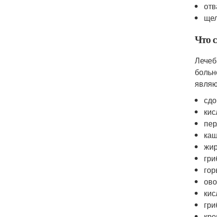
отв
щел
Что 
Лечеб
больн
являю
сдо
кис
пер
каш
жир
гри
гор
ово
кис
гри
кре