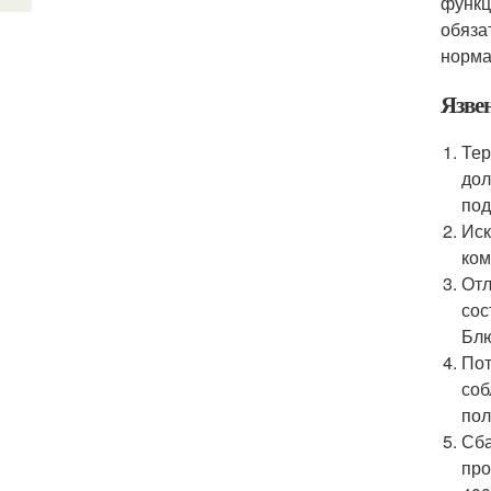
функц
обяза
норма
Язве
Тер
дол
под
Иск
ком
Отл
сос
Блю
Пот
соб
пол
Сба
про