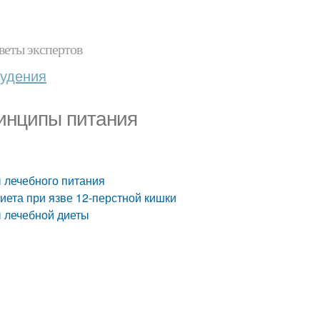
веты экспертов
худения
ринципы питания
 лечебного питания
иета при язве 12-перстной кишки
ы лечебной диеты