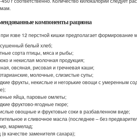
-450 г соответственно. Количество килокалорий следует р
мам.
мендованные компоненты рациона
 при язве 12 перстной кишки предполагает формирование 
сушенный белый хлеб;
тные сорта птицы, мяса и рыбы;
око и некислая молочная продукция;
ная, овсяная, рисовая и гречневая каши;
етарианские, молочные, слизистые супы;
дкие фрукты, некислые и негорькие овощи с умеренным со
е);
еные яйца, паровые омлеты;
дкие фруктово-ягодные пюре;
ислые овощные и фруктовые соки в разбавленном виде;
тительное и сливочное масла (последнее – без предварите
ир, мармелад;
 (в качестве заменителя сахара);