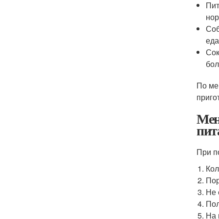
Пит
нор
Соб
еда
Сок
бол
По ме
приго
Мен
пит
При п
Кол
Пор
Не 
Пол
На 