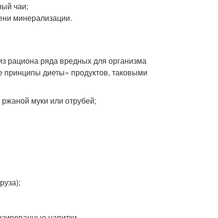
ный чаи;
пени минерализации.
 из рациона ряда вредных для организма
е принципы диеты» продуктов, таковыми
з ржаной муки или отрубей;
руза);
газированные напитки.