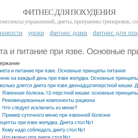
ФИТНЕС ДЛЯ ПОХУДЕНИЯ
комплексы упражнений, диеты, программы тренировок, со
новости
уроки
фитнес дома
фитнес для по
та и питание при язве. Основные п
ержание
иета и питание при язве. Основные принципы питания
еню на каждый день при язве желудка. Основные принципы
колько длится диета при язве двенадцатиперстной кишки. Д
Язвенная болезнь 12-перстной кишки: основные принцип
Рекомендованные компоненты рациона
Что следует исключить из меню?
Пример суточного меню при язвенной болезни
ецепты при язве желудка. Диета стол №1
Кому надо соблюдать диету стол №1
Что можно при диете стол №1