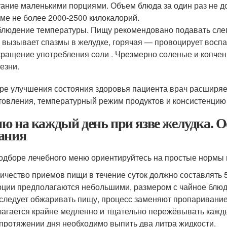
ание маленькими порциями. Объем блюда за один раз не до
ме не более 2000-2500 килокалорий.
людение температуры. Пищу рекомендовано подавать слегк
 вызывает спазмы в желудке, горячая — провоцирует восп
ращение употребления соли . Чрезмерно соленые и копчен
езни.
ре улучшения состояния здоровья пациента врач расширяет
товления, температурный режим продуктов и консистенцию
ю на каждый день при язве желудка. 
ания
одборе лечебного меню ориентируйтесь на простые нормы 
ичество приемов пищи в течение суток должно составлять 5
ции предполагаются небольшими, размером с чайное блюд
следует обжаривать пищу, процесс заменяют пропаривание
агается крайне медленно и тщательно пережёвывать кажд
протяжении дня необходимо выпить два литра жидкости.