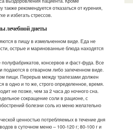
сса выздоровления пациента. Кроме
 также рекомендуется отказаться от курения,
е и избегать стрессов.
пы лечебной диеты
яются в пищу в измельченном виде. Еда не
ости, острые и маринованные блюда находятся
 полуфабрикатов, консервов и фаст-фуда. Все
и подаются в отварном либо запеченном виде.
мом пищи. Перерыв между трапезами должен
я в одно и то же, строго определенное, время.
ит не позже, чем за 2 часа до ночного сна.
едельное сокращение соли в рационе, с
обострений болезни соль из меню желательно
ической ценностью потребляемых в течение дня
одов в суточном меню – 100-120 г; 80-100 г и