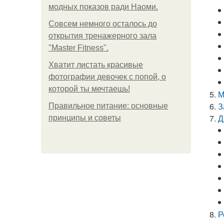
модных показов ради Наоми.
Совсем немного осталось до
открытия тренажерного зала
"Master Fitness".
Хватит листать красивые
фотографии девочек с попой, о
которой ты мечтаешь!
М
З
Правильное питание: основные
Д
принципы и советы
Р