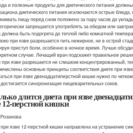
да и полезные продукты для диетического питания должн
рациона диетического питания исключаются острые блюда,
нимать пищу перед сном положено за пару часов до уклады
егорически запрещается употреблять за обедом или завтра
 должна быть подогрета до теплой либо комнатной темпер
око при язве разрешается пить нежирное, не в острой стад
ируя приступ боли, особенно в ночное время. Лучше обсуди
кретном случае. Лечащий врач подскажет правильное реше
 при язве разрешается не слишком концентрированный, те
ечислены основные принципы соответствия диете при язве
аться при язве двенадцатиперстной кишки нужно по четко
 достигается синхронизация пищеварительных соков.
лько длится диета при язве двенадцат
е 12-перстной кишки
Розанова
 при язве 12-перстной кишки направлена на устранение с