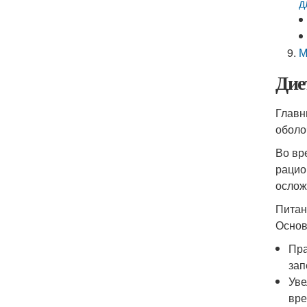
д
М
Дие
Главн
оболо
Во вр
рацио
ослож
Питан
Основ
Пра
зап
Уве
вре