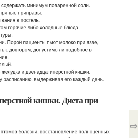
ы содержать минимум поваренной соли.
 пряные приправы.
вания в постель.
ком горячие либо холодные блюда.
атуры.
ии. Порой пациенты пьют молоко при язве,
ть с доктором, допустимо ли подобное в
ние.
плый.
 желудка и двенадцатиперстной кишки.
му расписанию, выдерживая его каждый день.
иперстной кишки. Диета при
⇨
имптомов болезни, восстановление полноценных