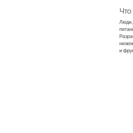
Что
Люди,
питан
Разра
низко
и фру