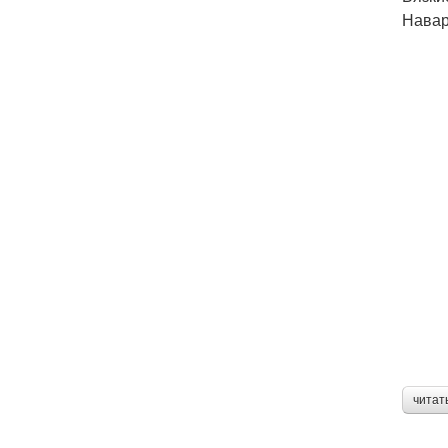
Навар
читат