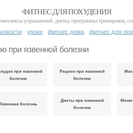
ФИТНЕС ДЛЯ ПОХУДЕНИЯ
комплексы упражнений, диеты, программы тренировок, со
новости
уроки
фитнес дома
фитнес для по
ю при язвенной болезни
лудок при язвенной
Рацион при язвенной
Мас
болезни
болезни
Диеты при язвенной
Меню 
Язвенная болезнь
болезни
Недельное меню
Меню при язве
М