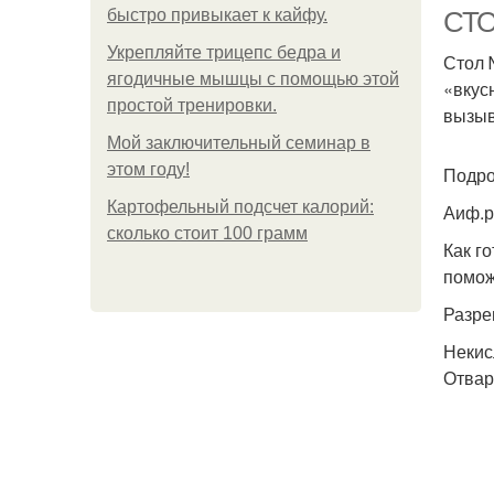
быстро привыкает к кайфу.
СТО
Укрепляйте трицепс бедра и
Стол 
ягодичные мышцы с помощью этой
«вкус
простой тренировки.
вызыв
Мой заключительный семинар в
этом году!
Подро
Картофельный подсчет калорий:
Аиф.р
сколько стоит 100 грамм
Как г
помож
Разре
Некис
Отвар