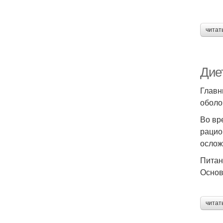
читат
Дие
Главн
оболо
Во вр
рацио
ослож
Питан
Основ
читат