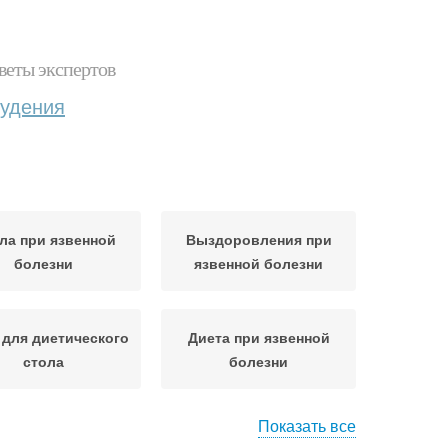
веты экспертов
худения
ла при язвенной
Выздоровления при
болезни
язвенной болезни
для диетического
Диета при язвенной
стола
болезни
Показать все
Питания при язвенной
еню на неделю