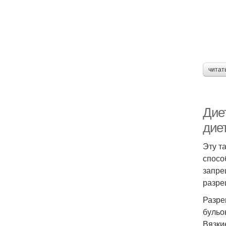
читат
Дие
дие
Эту т
спосо
запре
разре
Разре
бульо
Вязки