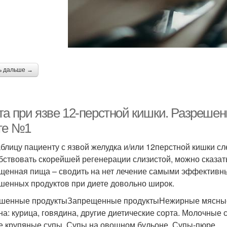
ь дальше →
та при язве 12-перстной кишки. Разреше
те №1
аблицу пациенту с язвой желудка и/или 12перстной кишки с
бствовать скорейшей регенерации слизистой, можно сказать
щенная пища – сводить на нет лечение самыми эффективны
шенных продуктов при диете довольно широк.
шенные продуктыЗапрещенные продуктыНежирные мясные 
на: курица, говядина, другие диетические сорта. Молочны
е крупяные супы. Супы на овощном бульоне. Супы-пюре.