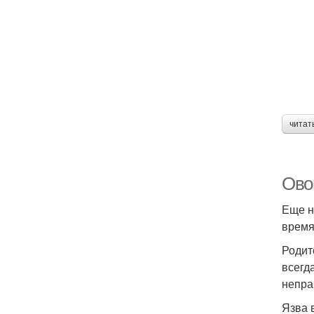
читат
Ово
Еще н
время
Родит
всегд
непра
Язва 