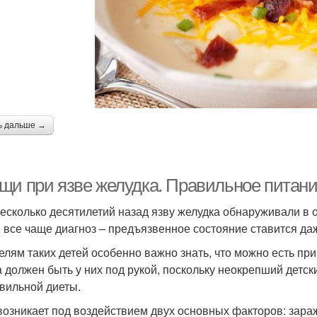
ь дальше →
щи при язве желудка. Правильное питан
есколько десятилетий назад язву желудка обнаруживали в 
 все чаще диагноз – предъязвенное состояние ставится да
елям таких детей особенно важно знать, что можно есть пр
а должен быть у них под рукой, поскольку неокрепший детск
вильной диеты.
возникает под воздействием двух основных факторов: зара