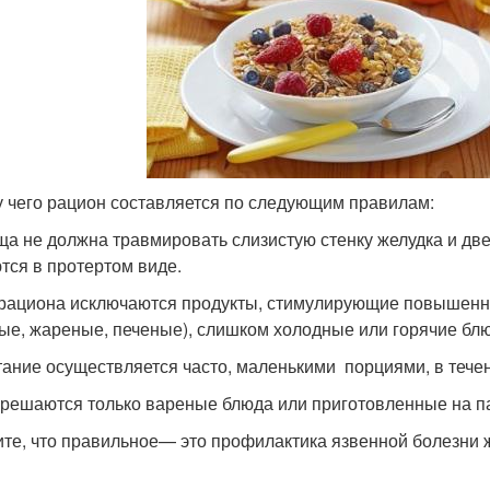
у чего рацион составляется по следующим правилам:
а не должна травмировать слизистую стенку желудка и две
тся в протертом виде.
рациона исключаются продукты, стимулирующие повышенную
ые, жареные, печеные), слишком холодные или горячие бл
ание осуществляется часто, маленькими порциями, в тече
решаются только вареные блюда или приготовленные на п
те, что правильное— это профилактика язвенной болезни ж