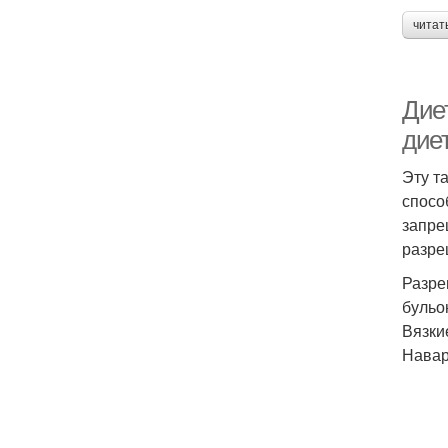
читат
Дие
дие
Эту т
спосо
запре
разре
Разре
бульо
Вязки
Навар