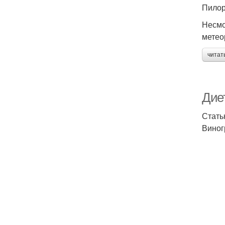
Пилор
Несмо
метео
читат
Дие
Стать
Виног