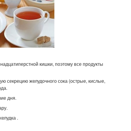
надцатиперстной кишки, поэтому все продукты
 секрецию желудочного сока (острые, кислые,
юда.
ние дня.
ару.
елудка .