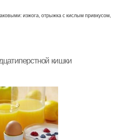
аковыми: изжога, отрыжка с кислым привкусом,
адцатиперстной кишки