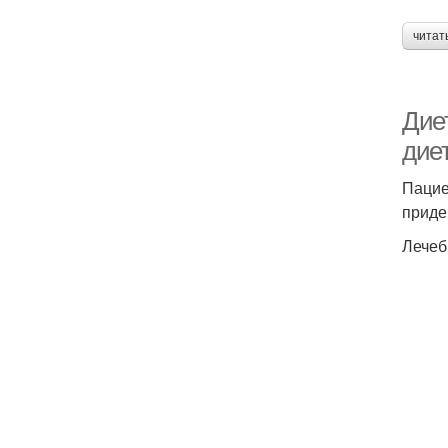
читат
Дие
дие
Пацие
приде
Лечеб