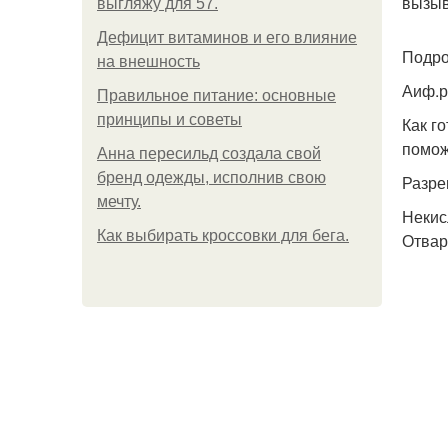
вызыв
выгляжу для 57.
Дефицит витаминов и его влияние
Подро
на внешность
Аиф.р
Правильное питание: основные
принципы и советы
Как г
помож
Анна пересильд создала свой
бренд одежды, исполнив свою
Разре
мечту.
Некис
Как выбирать кроссовки для бега.
Отвар