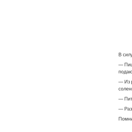
В сил
— Пищ
подаю
— Из 
солен
— Пит
— Раз
Помни