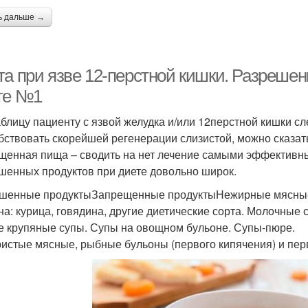
ь дальше →
та при язве 12-перстной кишки. Разреше
те №1
аблицу пациенту с язвой желудка и/или 12перстной кишки с
бствовать скорейшей регенерации слизистой, можно сказать
щенная пища – сводить на нет лечение самыми эффективны
шенных продуктов при диете довольно широк.
шенные продуктыЗапрещенные продуктыНежирные мясные 
на: курица, говядина, другие диетические сорта. Молочны
е крупяные супы. Супы на овощном бульоне. Супы-пюре.
истые мясные, рыбные бульоны (первого кипячения) и перв