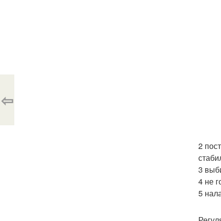
⇦
2 пос
стаби
3 выб
4 не 
5 нал
Регул