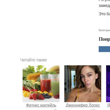
замед
Это б
Категори
Понр
Читайте также
Фитнес коктейль
Дженнифер Лопес
Я