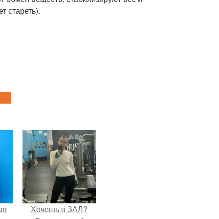
т стареть).
ая
Хочешь в ЗАЛ?