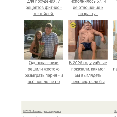
для похудения. 7
исполнилось 57, и
рецептов фитнес -
её отношение к
коктейлей.
возрасту -
настоящий
манифест
уверенности: "не
говорите, что я
отлично выгляжу
для 57.
Одноклассники
В 2026 году учёные
решили жестоко
показали, как мог
па
разыграть парня - и
бы выглядеть
всё пошло не по
человек, если бы
плану.
его тело
эволюционировало
специально для
выживания в
© 2026 Фитнес для похудения
К
автокатастpoфах.