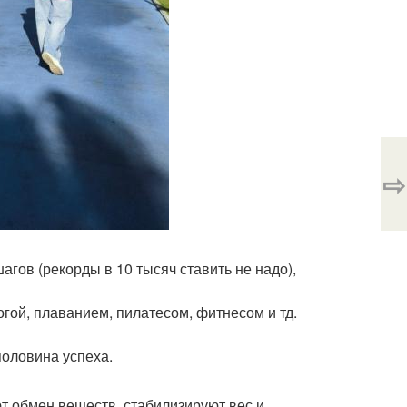
⇨
шагов (рекорды в 10 тысяч ставить не надо),
огой, плаванием, пилатесом, фитнесом и тд.
половина успеха.
 обмен веществ, стабилизируют вес и