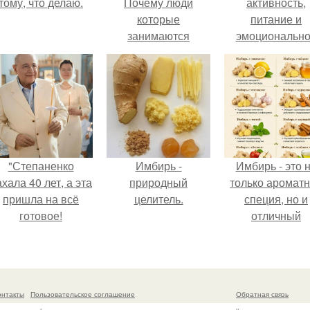
тому, что делаю.
Почему люди
активность,
которые
питание и
занимаются
эмоциональн
спортом всегда
состояние!
будут успешные и
востребованные в
любой сфере
деятельности.
"Степаненко
Имбирь -
Имбирь - это 
хала 40 лет, а эта
природный
только аромат
пришла на всё
целитель.
специя, но и
готовое!
отличный
ингредиент д
полезных напит
и блюд.
онтакты
Пользовательское соглашение
Обратная связь