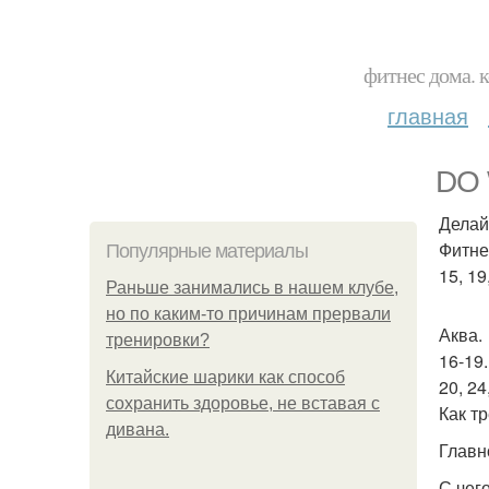
фитнес дома. 
главная
DO 
Делай
Фитнес
Популярные материалы
15, 19
Раньше занимались в нашем клубе,
но по каким-то причинам прервали
Аква.
тренировки?
16-19.
Китайские шарики как способ
20, 24,
сохранить здоровье, не вставая с
Как т
дивана.
Главн
С чего