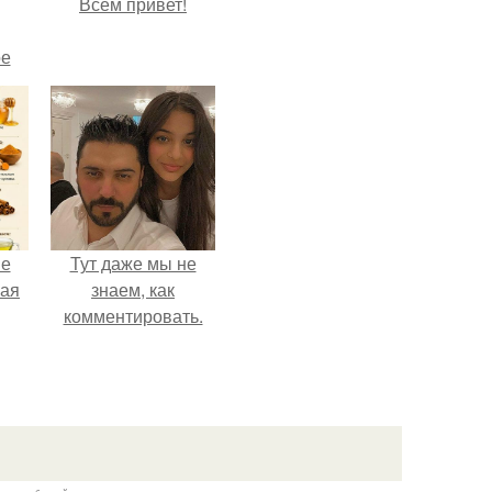
Всем привет!
ое
не
Тут даже мы не
ная
знаем, как
комментировать.
ля
ков