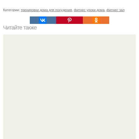
Категории:
тренировки дома для похудения
,
фитнес уроки дома
,
фитнес зал
Читайте также
Сколько калорий в натуральном мёде? Полное
руководство по питательной ценности мёда