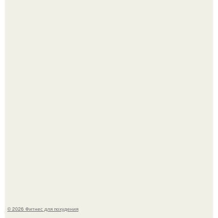
Сергей соседов показал свою скромную дачу - и удивил
поклонников.
Не зря её попу считают лучшей в мире.
© 2026 Фитнес для похудения