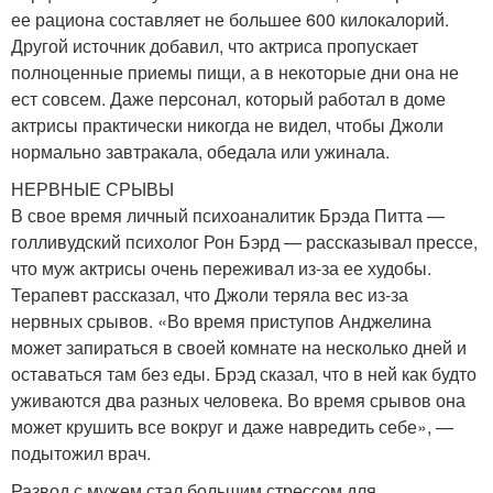
ее рациона составляет не большее 600 килокалорий.
Другой источник добавил, что актриса пропускает
полноценные приемы пищи, а в некоторые дни она не
ест совсем. Даже персонал, который работал в доме
актрисы практически никогда не видел, чтобы Джоли
нормально завтракала, обедала или ужинала.
НЕРВНЫЕ СРЫВЫ
В свое время личный психоаналитик Брэда Питта —
голливудский психолог Рон Бэрд — рассказывал прессе,
что муж актрисы очень переживал из-за ее худобы.
Терапевт рассказал, что Джоли теряла вес из-за
нервных срывов. «Во время приступов Анджелина
может запираться в своей комнате на несколько дней и
оставаться там без еды. Брэд сказал, что в ней как будто
уживаются два разных человека. Во время срывов она
может крушить все вокруг и даже навредить себе», —
подытожил врач.
Развод с мужем стал большим стрессом для