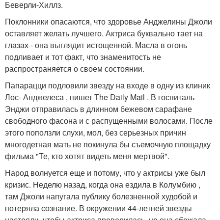
Беверли-Хиллз.
Поклонники опасаются, что здоровье Анджелины Джоли
оставляет желать лучшего. Актриса буквально тает на
глазах - она выглядит истощенной. Масла в огонь
подливает и тот факт, что знаменитость не
распространяется о своем состоянии.
Папарацци подловили звезду на входе в одну из клиник
Лос- Анджелеса , пишет The Daily Mail . В госпиталь
Энджи отправилась в длинном бежевом сарафане
свободного фасона и с распущенными волосами. После
этого поползли слухи, мол, без серьезных причин
многодетная мать не покинула бы съемочную площадку
фильма "Те, кто хотят видеть меня мертвой".
Народ волнуется еще и потому, что у актрисы уже был
кризис. Неделю назад, когда она ездила в Колумбию ,
там Джоли напугала публику болезненной худобой и
потеряла сознание. В окружении 44-летней звезды
настояли, чтобы актриса проверилась, но она сбежала