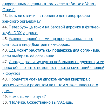
откровенным сценам - в том числе в "Волке с Уолл -
Стрит".
43.
Есть ли отличия в тренинге для гипертрофии
женского организма?
44.
Петербуржца током на беговой дорожке в фитнес-
клубе DDX ударило.
45.
Успешно прошёл семинар профессионального
фитнеса в лице Дмитрия никифорова!
46.
Еда может работать как поддержка для организма,
если выбирать её осознанно.
47.
Иногда организму нужна небольшая поддержка, и ее
легко обеспечить с помощью простых сочетаний овощей
и фруктов.
48.
Продается уютная двухкомнатная квартира с
косметическим ремонтом на пятом этаже панельного
дома.
49.
Нам с вами по пути?
50.
"Полечка, божественно выглядишь.