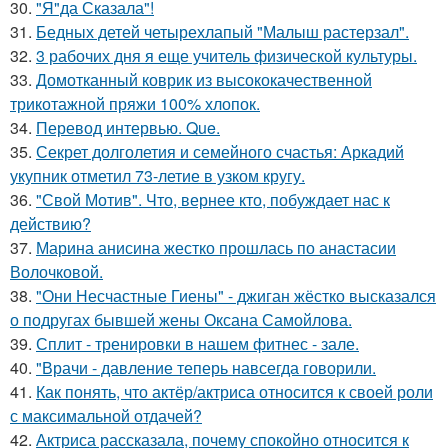
30.
"Я"да Сказала"!
31.
Бедных детей четырехлапый "Малыш растерзал".
32.
3 рабочих дня я еще учитель физической культуры.
33.
Домотканный коврик из высококачественной
трикотажной пряжи 100% хлопок.
34.
Перевод интервью. Que.
35.
Секрет долголетия и семейного счастья: Аркадий
укупник отметил 73-летие в узком кругу.
36.
"Свой Мотив". Что, вернее кто, побуждает нас к
действию?
37.
Марина анисина жестко прошлась по анастасии
Волочковой.
38.
"Они Несчастные Гиены" - джиган жёстко высказался
о подругах бывшей жены Оксана Самойлова.
39.
Сплит - тренировки в нашем фитнес - зале.
40.
"Врачи - давление теперь навсегда говорили.
41.
Как понять, что актёр/актриса относится к своей роли
с максимальной отдачей?
42.
Актриса рассказала, почему спокойно относится к