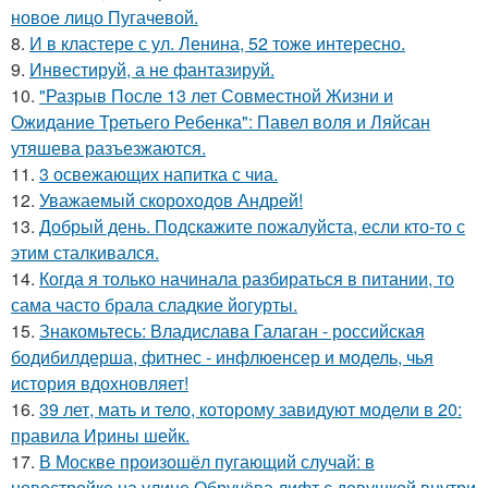
новое лицо Пугачевой.
8.
И в кластере с ул. Ленина, 52 тоже интересно.
9.
Инвестируй, а не фантазируй.
10.
"Разрыв После 13 лет Совместной Жизни и
Ожидание Третьего Ребенка": Павел воля и Ляйсан
утяшева разъезжаются.
11.
3 освежающих напитка с чиа.
12.
Уважаемый скороходов Андрей!
13.
Добрый день. Подскaжите пожалуйста, если кто-то с
этим сталкивался.
14.
Когда я только начинала разбираться в питании, то
сама часто брала сладкие йогурты.
15.
Знакомьтесь: Владислава Галаган - российская
бодибилдерша, фитнес - инфлюенсер и модель, чья
история вдохновляет!
16.
39 лет, мать и тело, которому завидуют модели в 20:
правила Ирины шейк.
17.
В Москве произошёл пугающий случай: в
новостройке на улице Обручёва лифт с девушкой внутри