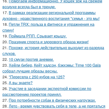
16.
Помогаем информационно. У кошек зож на свежем
воздухе всегда был в тренде.
17.
В рамках реализации региональной программы
духовно - нравственного воспитания "семья - это мы!
18.
Петли TRX: польза в фитнесе и упражнения на
спину!
19.
Поймала РПП. Срывает крышу.
20.
Праздник спорта и здорового образа жизни!
21.
Похоже, история действительно выходит из разряда
слухов.
22.
10 смузи против анемии.
23.
Хейли бибер, Кейт хадсон, бэкхэмы: Time 100 Gala
собрал лучшие образы весны.
24.
"Пересела с 250 кубов на 125?
25.
А вы знаете?
26.
Участие в заседании экспертной комиссии по
рассмотрению проектов принял.
27.
Про потребности собак в физических нагрузках.
28.
Лето - время чувствовать себя в теле, а не прятаться