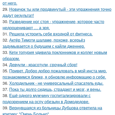
от него.
29.
Новичок ты или продвинутый - эти упражнения точно
дадут результат!
30.
Разведение ног стоя - упражнение, которое часто
недооценивают … а зря.
31.
Решила устроить себе входной от фитнеса.
32.
Актёр Тимоти шаламе, похоже, всерьёз
задумывается о будущем с кайли дженнер.
33.
Кети топурия удивила поклонников и коллег новым
образом.
34.
Девчули - красотули, срочный сбор!
35.
Привет. Добро добро пожаловать в мой инста мир.
познакомимся ближе, я обновлю информацию о себе.
36.
Холодильник - не универсальный спасатель еды.
37.
Пока ты долго сидишь, страдают и мозг, и вены.
38.
Ещё одного мужчину госпитализировали с
подозрением на оспу обезьян в Домодедове.
39.
Вернувшаяся из больницы Дубцова ответила на
критику: "Очень Больно".