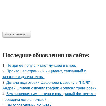
читать дальше →
Последние обновления на сайте:
1.
Не зря её попу считают лучшей в мире.
2.
Произошел странный инцидент, связанный с
казахским деликатесом.
3.
Детали подготовки Сафонова к сезону в "ПСЖ":
Андрей шпилев озвучил график и описал тренировки.
4.
Земляничная гимнастика и комариный фитнес: мы
проводим лето с пользой.
5.
Вы головоломки любите?