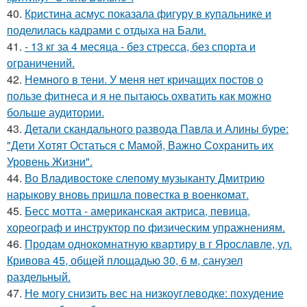
40.
Кристина асмус показала фигуру в купальнике и
поделилась кадрами с отдыха на Бали.
41.
- 13 кг за 4 месяца - без стресса, без спорта и
ограничений.
42.
Немного в тени. У меня нет кричащих постов о
пользе фитнеса и я не пытаюсь охватить как можно
больше аудитории.
43.
Детали скандального развода Павла и Алины буре:
"Дети Хотят Остаться с Мамой, Важно Сохранить их
Уровень Жизни".
44.
Во Владивостоке слепому музыканту Дмитрию
нарыкову вновь пришла повестка в военкомат.
45.
Бесс мотта - американская актриса, певица,
хореограф и инструктор по физическим упражнениям.
46.
Продам однокомнатную квартиру в г Ярославле, ул.
Кривова 45, общей площадью 30, 6 м, санузел
раздельный.
47.
Не могу снизить вес на низкоуглеводке: похудение