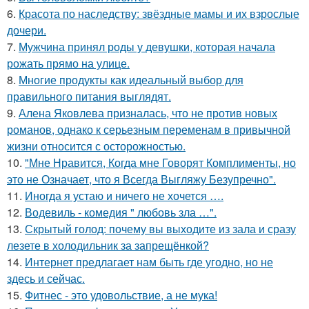
6.
Красота по наследству: звёздные мамы и их взрослые
дочери.
7.
Мужчина принял роды у девушки, которая начала
рожать прямо на улице.
8.
Многие продукты как идеальный выбор для
правильного питания выглядят.
9.
Алена Яковлева призналась, что не против новых
романов, однако к серьезным переменам в привычной
жизни относится с осторожностью.
10.
"Мне Нравится, Когда мне Говорят Комплименты, но
это не Означает, что я Всегда Выгляжу Безупречно".
11.
Иногда я устаю и ничего не хочется ….
12.
Водевиль - комедия " любовь зла …".
13.
Скрытый голод: почему вы выходите из зала и сразу
лезете в холодильник за запрещёнкой?
14.
Интернет предлагает нам быть где угодно, но не
здесь и сейчас.
15.
Фитнес - это удовольствие, а не мука!