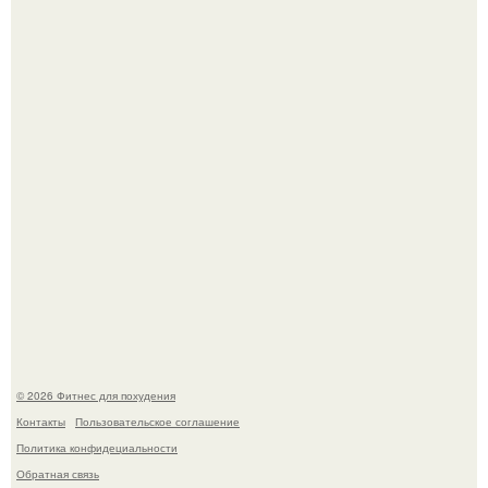
Имбирь - это не только ароматная специя, но и отличный
ингредиент для полезных напитков и блюд.
Сергей соседов показал свою скромную дачу - и удивил
поклонников.
© 2026 Фитнес для похудения
Контакты
Пользовательское соглашение
Политика конфидециальности
Обратная связь