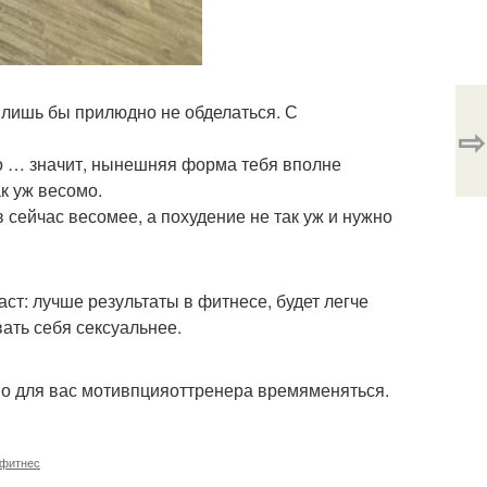
, лишь бы прилюдно не обделаться. С
⇨
но … значит, нынешняя форма тебя вполне
к уж весомо.
 сейчас весомее, а похудение не так уж и нужно
аст: лучше результаты в фитнесе, будет легче
вать себя сексуальнее.
нно для вас мотивпцияоттренера времяменяться.
 фитнес