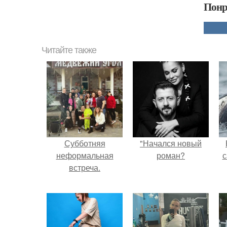
Понр
Читайте также
Субботняя
"Начался новый
неформальная
роман?
с
встреча.