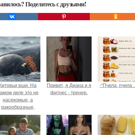
авилось? Поделитесь с друзьями!
Китовьи вши. На
Привет, я Диана и я
-"Пчела, пчела 
амом деле это не
фитнес - тренер.
насекомые, а
ракообразные,
относящиеся к
бокоплавам.