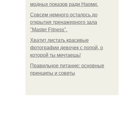
модных показов ради Наоми.
Совсем немного осталось до
открытия тренажерного зала
"Master Fitness".
Хватит листать красивые
фотографии девочек с попой, о
которой ты мечтаешь!
Правильное питание: основные
принципы и советы