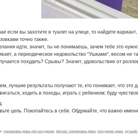
чае если вы захотите в туалет на улице, то найдете вариант
ровками точно также.
елания идти, значит, ты не понимаешь, зачем тебе это нуж
ивает, а периодическое недовольство "Ушками", весом не та
лучается похудеть? Срывы? Значит, удовольствие от роллов
ем, лучшие результаты получают те, кто понимает, что это д
вигаться, ходить в походы, играть с ребенком; буду чувство
:
вьте цель. Покопайтесь в себе. Обдумайте, что важно име
и:
тренировки дома для похудения
,
фитнес тренировка дома
,
похудение дома
,
лучший