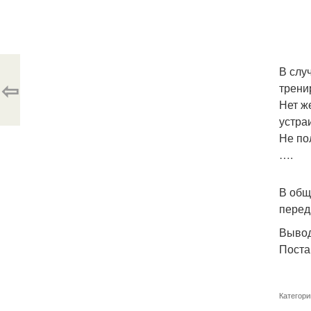
В слу
⇦
трени
Нет ж
устра
Не по
….
В общ
перед
Вывод
Поста
Категори