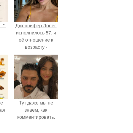
…".
Дженнифер Лопес
исполнилось 57, и
её отношение к
возрасту -
настоящий
манифест
уверенности: "не
говорите, что я
отлично выгляжу
для 57.
не
Тут даже мы не
ная
знаем, как
комментировать.
ля