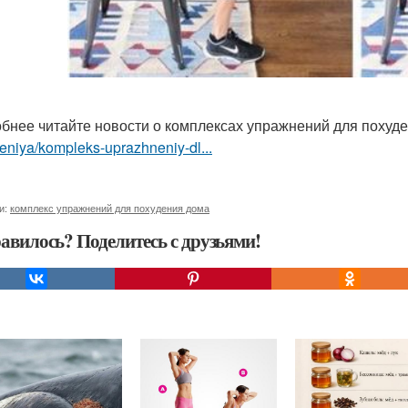
бнее читайте новости о комплексах упражнений для похуд
niya/kompleks-uprazhneniy-dl...
и:
комплекс упражнений для похудения дома
авилось? Поделитесь с друзьями!