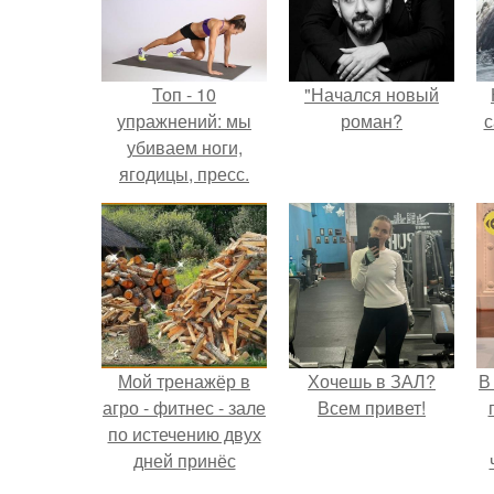
Топ - 10
"Начался новый
упражнений: мы
роман?
с
убиваем ноги,
ягодицы, пресс.
Мой тренажёр в
Хочешь в ЗАЛ?
В
агро - фитнес - зале
Всем привет!
по истечению двух
дней принёс
ощутимый