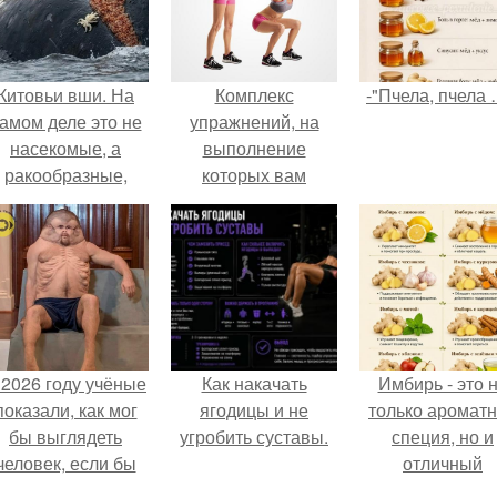
Китовьи вши. На
Комплекс
-"Пчела, пчела 
амом деле это не
упражнений, на
насекомые, а
выполнение
ракообразные,
которых вам
относящиеся к
понадобится не
бокоплавам.
больше 5 минут,
заменит час
фитнеса в
спортзале.
 2026 году учёные
Как накачать
Имбирь - это 
показали, как мог
ягодицы и не
только аромат
бы выглядеть
угробить суставы.
специя, но и
человек, если бы
отличный
его тело
ингредиент д