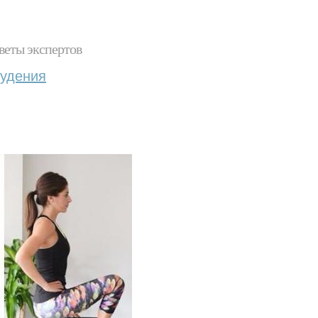
веты экспертов
худения