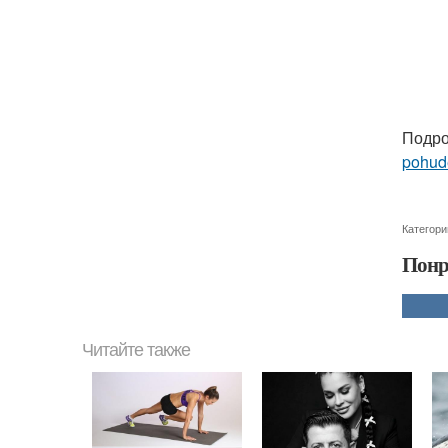
Подро
pohude
Категори
Понр
Читайте также