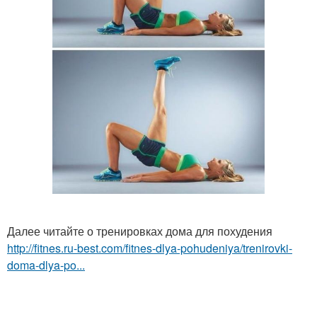
Далее читайте о тренировках дома для похудения
http://fitnes.ru-best.com/fitnes-dlya-pohudeniya/trenirovki-
doma-dlya-po...