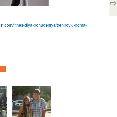
⇨
-best.com/fitnes-dlya-pohudeniya/trenirovki-doma-