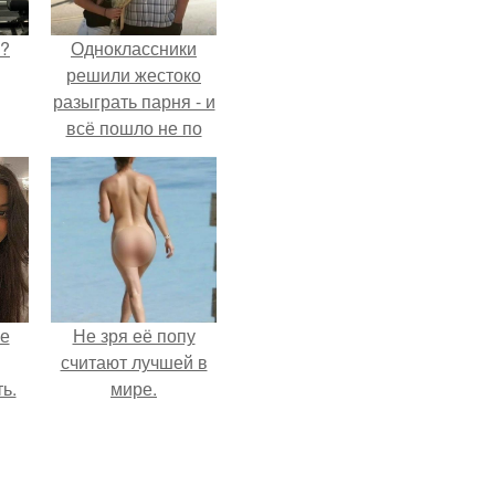
Л?
Одноклассники
решили жестоко
разыграть парня - и
всё пошло не по
плану.
не
Не зря её попу
считают лучшей в
ь.
мире.