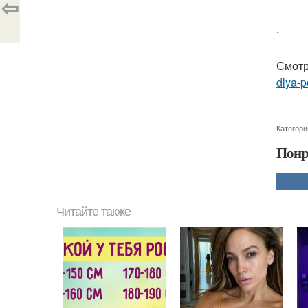
⇦
.
Смотр
dlya-po
Категори
Понр
Читайте также