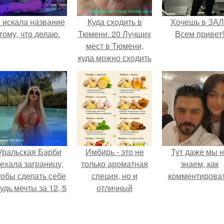
 искала название
Куда сходить в
Хочешь в ЗА
тому, что делаю.
Тюмени. 20 Лучших
Всем привет!
мест в Тюмени,
куда можно сходить
с маленьким
ребенком
Уральская Барби
Имбирь - это не
Тут даже мы 
ехала заграницу,
только ароматная
знаем, как
тобы сделать себе
специя, но и
комментироват
удь мечты за 12, 5
отличный
тыс.
ингредиент для
полезных напитков
и блюд.