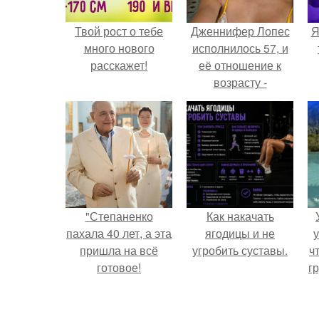
Твой рост о тебе
Дженнифер Лопес
Я
много нового
исполнилось 57, и
расскажет!
её отношение к
возрасту -
настоящий
манифест
уверенности: "не
говорите, что я
отлично выгляжу
для 57.
"Степаненко
Как накачать
пахала 40 лет, а эта
ягодицы и не
у
пришла на всё
угробить суставы.
ч
готовое!
гр