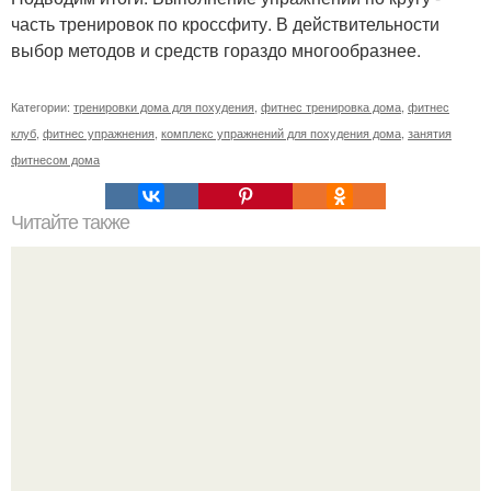
часть тренировок по кроссфиту. В действительности
выбор методов и средств гораздо многообразнее.
Категории:
тренировки дома для похудения
,
фитнес тренировка дома
,
фитнес
клуб
,
фитнес упражнения
,
комплекс упражнений для похудения дома
,
занятия
фитнесом дома
Читайте также
5 чизкейков, который заставят влюбиться в пп- десерты.