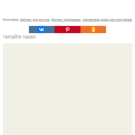
Категории:
фитнес для мозгов
,
фитнес программа
,
тренировки дома для похудения
Читайте также
Куда сходить в Тюмени. 20 Лучших мест в Тюмени, куда
можно сходить с маленьким ребенком