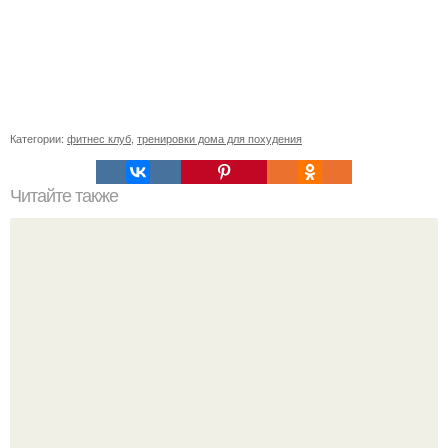
Категории:
фитнес клуб
,
тренировки дома для похудения
Читайте также
Куда сходить в Тюмени. 20 Лучших мест в Тюмени, куда
можно сходить с маленьким ребенком