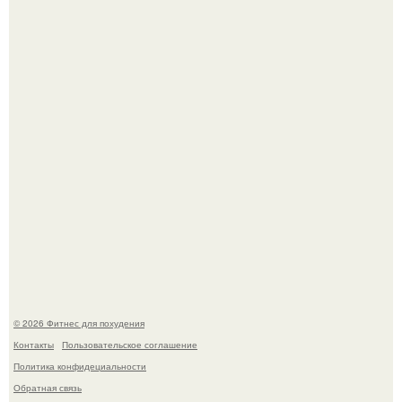
Имбирь - природный целитель.
Уральская Барби уехала заграницу, чтобы сделать себе
грудь мечты за 12, 5 тыс.
© 2026 Фитнес для похудения
Контакты
Пользовательское соглашение
Политика конфидециальности
Обратная связь