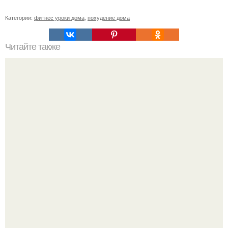
Категории:
фитнес уроки дома
,
похудение дома
Читайте также
Фитнес-коктейли. Рецепты жиросжигающих коктейлей.