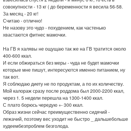
совокупности - 13 кг ( до беременности я весила 56-58.
За месяц - 20 кг!
Считаю - отлично!
Не назову это чудо - похудением, как частенько
хвастаются фитнес мамочки.
На ГВ я халявы не ощущаю так же на ГВ тратится около
400-600 ккал.
И если обжираться без меры - чуда не будет мамочки
которые мне пишут, интересуются именно питанием, ну
так вот.
Я соблюдаю диету не по продуктам, а по их количеству.
Мой калораж сразу после роддома был 2000-2200 ккал,
через 1. 5 недели перешла на 1300-1400 ккал.
С плато борюсь чередую +- 300 ккал.
Образ жизни сейчас преимущественно сидячий -
лежачий, поэтому вес уходит не быстро _ дальшебольше
худеембезпроблем безголода.