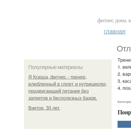
фитнес дома. 
главная
Отл
Трени
1. вел
Популярные материалы
2. ва
Я Ксюша, фитнес - тренер,
3. ка
влюбленный в спорт, и нутрициолог,
4. по
продвигающий питание без
запретов и бесполезных бадов.
Категори
Виктор, 30 лет.
Понр