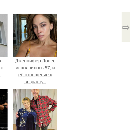
⇨
о
Дженнифер Лопес
от
исполнилось 57, и
.
её отношение к
возрасту -
настоящий
манифест
уверенности: "не
говорите, что я
отлично выгляжу
для 57.