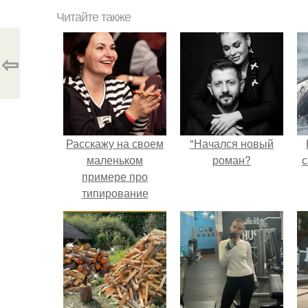
Читайте также
⇦
Расскажу на своем
"Начался новый
маленьком
роман?
с
примере про
типирование
личности.