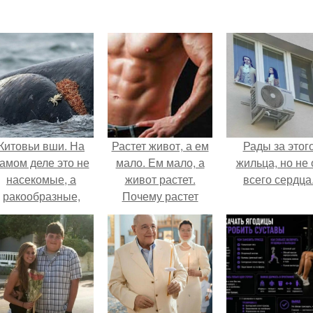
Китовьи вши. На
Растет живот, а ем
Рады за этог
амом деле это не
мало. Ем мало, а
жильца, но не 
насекомые, а
живот растет.
всего сердца
ракообразные,
Почему растет
относящиеся к
живот: причины и
бокоплавам.
способы
устранения
проблемы.
Недостаток
физической