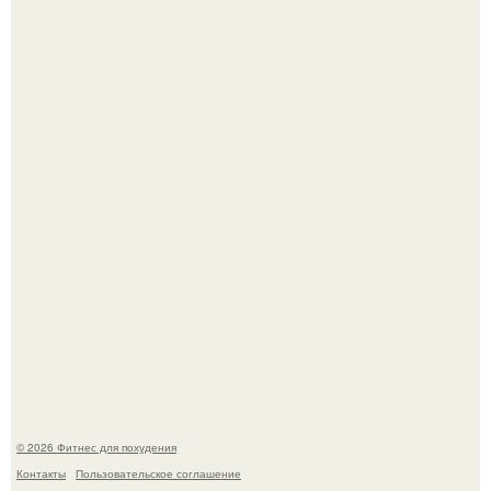
3 мифа о моей деятельности смехотерапевта.
Уральская Барби уехала заграницу, чтобы сделать себе
грудь мечты за 12, 5 тыс.
© 2026 Фитнес для похудения
Контакты
Пользовательское соглашение