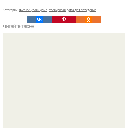
Категории:
фитнес уроки дома
,
тренировки дома для похудения
Читайте также
Айкидо это. 10 мифов об айкидо.