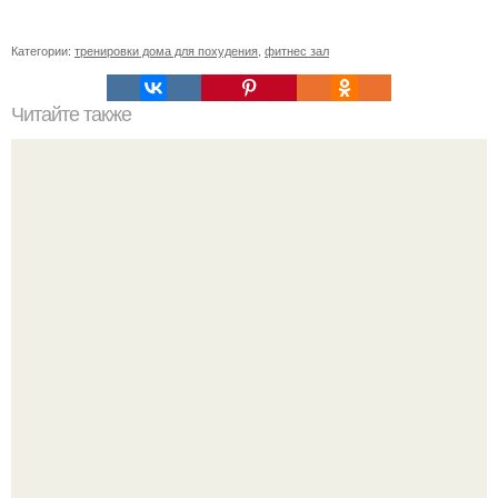
Категории:
тренировки дома для похудения
,
фитнес зал
Читайте также
История фитнеса. История о том, как я стала тренером