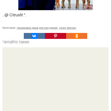
. @ Citrusfit *.
Категории:
тренировки дома для похудения
,
спорт фитнес
Читайте также
Найдено у одной из бикинисток: