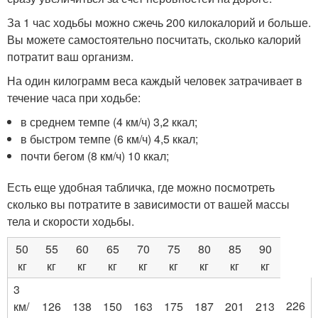
За 1 час ходьбы можно сжечь 200 килокалорий и больше.
Вы можете самостоятельно посчитать, сколько калорий
потратит ваш организм.
На один килограмм веса каждый человек затрачивает в
течение часа при ходьбе:
в среднем темпе (4 км/ч) 3,2 ккал;
в быстром темпе (6 км/ч) 4,5 ккал;
почти бегом (8 км/ч) 10 ккал;
Есть еще удобная табличка, где можно посмотреть
сколько вы потратите в зависимости от вашей массы
тела и скорости ходьбы.
50
55
60
65
70
75
80
85
90
кг
кг
кг
кг
кг
кг
кг
кг
кг
3
226
км/
126
138
150
163
175
187
201
213