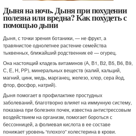
Дыня на ночь. Дыня при похудении
полезна или вредна? Как похудеть с
помощью дыни
Дыня, с точки зрения ботаники, — не фрукт, а
травянистое однолетнее растение семейства
тыквенных, ближайший родственник её — огурец.
Она настоящий кладезь витаминов (А, В1, В2, В5, В6, В9,
С, Е, Н, РР), минеральных веществ (калий, кальций,
магний, цинк, медь, марганец, железо, хлор, сера йод,
фтор, фосфор, натрий).
Дыня помогает в профилактике простудных
заболеваний, благотворно влияет на иммунную систему,
показана при болезнях почек, известна антистрессовым
воздействием на организм, помогает бороться с
бессонницей, а фолиевая кислота в ее составе
понижает уровень “плохого” холестерина в крови.