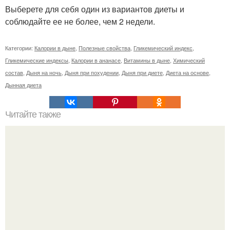
Выберете для себя один из вариантов диеты и
соблюдайте ее не более, чем 2 недели.
Категории:
Калории в дыне
,
Полезные свойства
,
Гликемический индекс
,
Гликемические индексы
,
Калории в ананасе
,
Витамины в дыне
,
Химический
состав
,
Дыня на ночь
,
Дыня при похудении
,
Дыня при диете
,
Диета на основе
,
Дынная диета
Читайте также
Мед 1 чайная ложка калорийность. Сколько калорий в
чайной ложке сахара и меда?