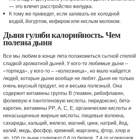
— это влечет расстройство желудка.
К тому же приведет, если запивать ее холодной
водой, йогуртом, кефиром или кислым молоком.
Дыня гуляби калорийность. Чем
полезна дыня
Все мы любим в конце лета полакомиться сытной спелой
сладкой ароматной дыней. У кого-то любимые дыни –
«торпеда», у кого-то – «колхозница», но мало найдется
людей, которые дыню вообще не любят. Дыня не только
очень вкусный продукт, но и весьма полезный. Она
содержит витамины группы В (тиамин, рибофлавин,
фолиевую и пантотеновую кислоты, пиридоксин), бета-
каротин, витамины РР, А, С, Е, органические кислоты и
ненасыщенные жирные кислоты, пищевые волокна,
сахариды, кальций, железо, магний, цинк, натрий, йод,
калий, медь, фосфор, кремний, марганец, фтор, хлор и
др. 100 гр дыни содержат 0,6 гр белков, 7,4 гр углеводов