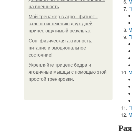
М
на внешность
П
Мой тренажёр в агро - фитнес -
зале по истечению двух дней
М
принёс ощутимый результат.
П
Сон, физическая активность,
питание и эмоциональное
состояние!
Укрепляйте трицепс бедра и
М
ягодичные мышцы с помощью этой
простой тренировки.
П
М
Раз