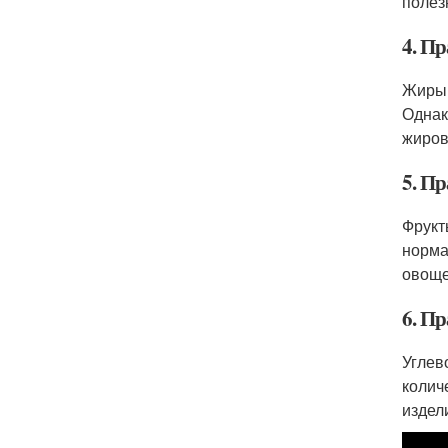
полез
4. Пр
Жиры 
Однак
жиров
5. П
Фрукт
норма
овоще
6. Пр
Углев
колич
издел