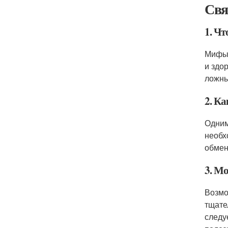
Свя
1. Ч
Мифы 
и здо
ложны
2. К
Одним
необх
обмен
3. М
Возмо
тщате
следу