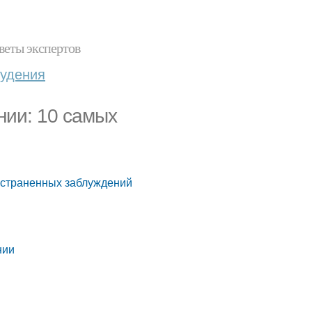
веты экспертов
худения
нии: 10 самых
остраненных заблуждений
нии