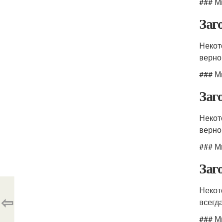
### М
Заг
Некот
верно
### М
Заг
Некот
верно
### М
Заг
Некот
⇦
всегд
### М