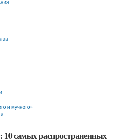
ания
ании
и
го и мучного»
ии
: 10 самых распространенных