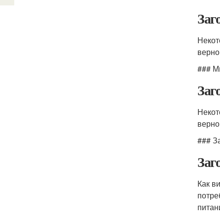
Заг
Некот
верно
### М
Заг
Некот
верно
### З
Заг
Как в
потре
питани