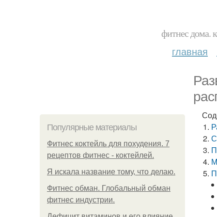
фитнес дома. 
главная
Раз
рас
Сод
Р
Популярные материалы
С
Фитнес коктейль для похудения. 7
П
рецептов фитнес - коктейлей.
М
Я искала название тому, что делаю.
П
Фитнес обман. Глобальный обман
фитнес индустрии.
Дефицит витаминов и его влияние