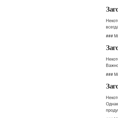
Заг
Некот
всегд
### М
Заг
Некот
Важно
### М
Заг
Некот
Однак
проду