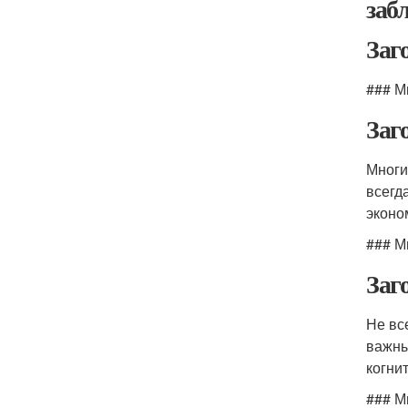
заб
Заг
### М
Заг
Многи
всегд
эконо
### М
Заг
Не вс
важны
когни
### М