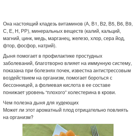
Арбуз при похудении
Диета для похудения
Она настоящий кладезь витаминов (А, В1, В2, В5, В6, В9,
С, Е, Н, РР), минеральных веществ (калий, кальций,
магний, цинк, медь, марганец, железо, хлор, сера йод,
Польза для похудения
фтор, фосфор, натрий).
Дыня помогает в профилактике простудных
заболеваний, благотворно влияет на иммунную систему,
показана при болезнях почек, известна антистрессовым
воздействием на организм, помогает бороться с
бессонницей, а фолиевая кислота в ее составе
понижает уровень “плохого” холестерина в крови.
Чем полезна дыня для худеющих
Может ли этот ароматный плод отрицательно повлиять
на организм?