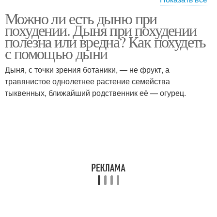
Можно ли есть дыню при
Витамины в дыне
Похудение с дыней
похудении. Дыня при похудении
полезна или вредна? Как похудеть
с помощью дыни
Дыня, с точки зрения ботаники, — не фрукт, а
Дыни на ночь
Дыня перед сном
травянистое однолетнее растение семейства
тыквенных, ближайший родственник её — огурец.
Дыни при сахарном
Калории в дынях
диабете
Калорийность при
Похудение с помощью
похудении